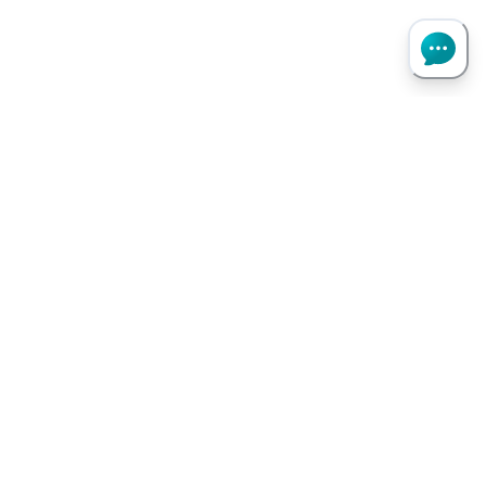
Haut de page
Besoin d’aide ?
Notre assistant virtuel répond à vos questions.
Je pose une question