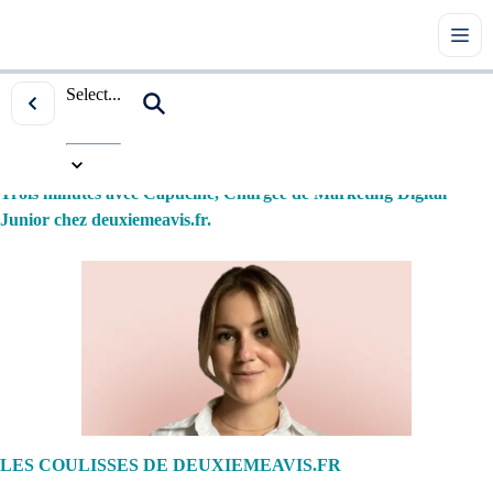
Select...
Accueil
|
Tous les articles
|
Les coulisses de deuxiemeavis.fr
|
Trois minutes avec Capucine, Chargée de Marketing Digital
Junior chez deuxiemeavis.fr.
LES COULISSES DE DEUXIEMEAVIS.FR