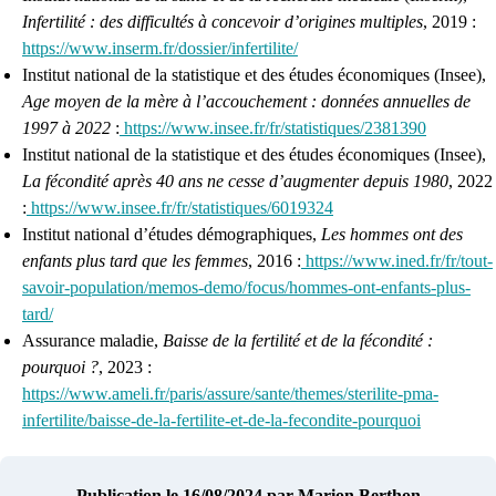
Infertilité : des difficultés à concevoir d’origines multiples
, 2019 :
https://www.inserm.fr/dossier/infertilite/
Institut national de la statistique et des études économiques (Insee),
Age moyen de la mère à l’accouchement : données annuelles de
1997 à 2022
:
https://www.insee.fr/fr/statistiques/2381390
Institut national de la statistique et des études économiques (Insee),
La fécondité après 40 ans ne cesse d’augmenter depuis 1980
, 2022
:
https://www.insee.fr/fr/statistiques/6019324
Institut national d’études démographiques,
Les hommes ont des
enfants plus tard que les femmes
, 2016 :
https://www.ined.fr/fr/tout-
savoir-population/memos-demo/focus/hommes-ont-enfants-plus-
tard/
Assurance maladie,
Baisse de la fertilité et de la fécondité :
pourquoi ?
, 2023 :
https://www.ameli.fr/paris/assure/sante/themes/sterilite-pma-
infertilite/baisse-de-la-fertilite-et-de-la-fecondite-pourquoi
Publication le 16/08/2024
par Marion Berthon