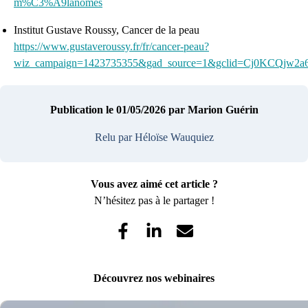
m%C3%A9lanomes
Institut Gustave Roussy, Cancer de la peau
https://www.gustaveroussy.fr/fr/cancer-peau?
wiz_campaign=1423735355&gad_source=1&gclid=Cj0KCQj
Publication le 01/05/2026
par Marion Guérin
Relu par Héloïse Wauquiez
Vous avez aimé cet article ?
N’hésitez pas à le partager !
Découvrez nos webinaires