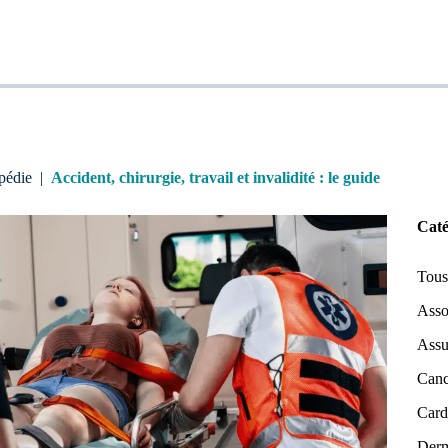
pédie
|
Accident, chirurgie, travail et invalidité : le guide
Caté
Tous 
Asso
Assu
Canc
Card
Derm