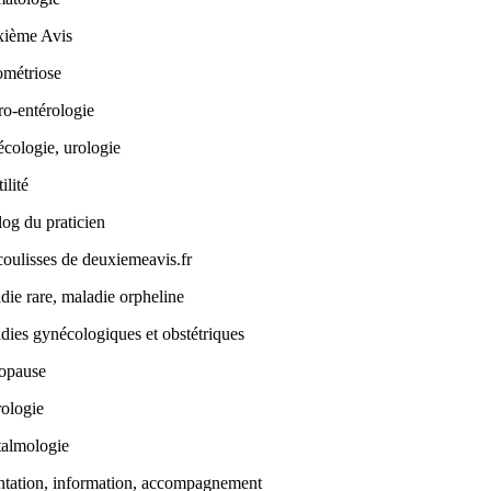
ième Avis
métriose
ro-entérologie
cologie, urologie
tilité
log du praticien
coulisses de deuxiemeavis.fr
die rare, maladie orpheline
dies gynécologiques et obstétriques
opause
ologie
almologie
ntation, information, accompagnement