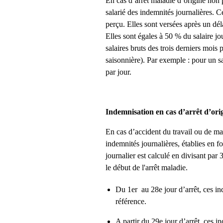
En cas d’arrêt maladie d’origine non 
salarié des indemnités journalières. 
perçu. Elles sont versées après un déla
Elles sont égales à 50 % du salaire jo
salaires bruts des trois derniers mois 
saisonnière). Par exemple : pour un sa
par jour.
Indemnisation en cas d’arrêt d’orig
En cas d’accident du travail ou de mal
indemnités journalières, établies en fo
journalier est calculé en divisant par
le début de l'arrêt maladie.
Du 1er au 28e jour d’arrêt, ces in
référence.
A partir du 29e jour d’arrêt, ces i