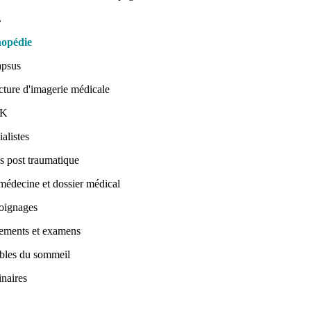
L
hopédie
apsus
cture d'imagerie médicale
PK
alistes
ss post traumatique
médecine et dossier médical
oignages
tements et examens
bles du sommeil
naires