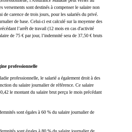
professionnelle, l'Assurance Maladie peut verser au
Ces versements sont destinés à compenser le salaire non
i de carence de trois jours, pour les salariés du privé.
urnalier de base. Celui-ci est calculé sur la moyenne des
précédant l’arrêt de travail (12 mois en cas d'activité
laire de 75 € par jour, l’indemnité sera de 37,50 € bruts
ine professionnelle
adie professionnelle, le salarié a également droit à des
nction du salaire journalier de référence. Ce salaire
 30,42 le montant du salaire brut perçu le mois précédant
demnités sont égales à 60 % du salaire journalier de
ndemnités sont égales à 80 % du salaire journalier de