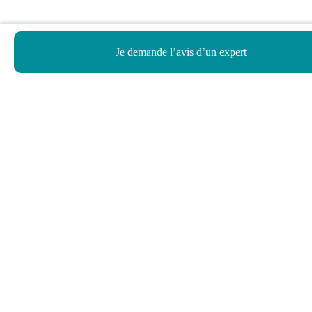
Je demande l’avis d’un expert
Haut de page
Besoin d’aide ?
Notre assistant virtuel répond à vos questions.
Je pose une question