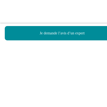
Je demande l’avis d’un expert
Haut de page
Besoin d’aide ?
Notre assistant virtuel répond à vos questions.