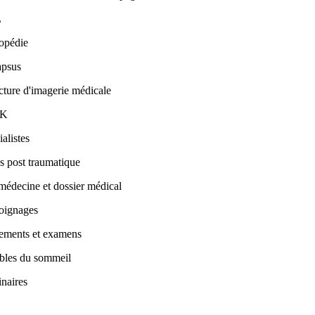
L
opédie
apsus
cture d'imagerie médicale
PK
alistes
ss post traumatique
médecine et dossier médical
oignages
tements et examens
bles du sommeil
naires