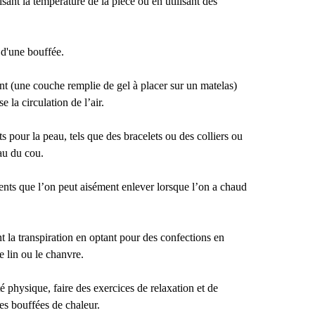
sant la température de la pièce ou en utilisant des
 d'une bouffée.
ant (une couche remplie de gel à placer sur un matelas)
e la circulation de l’air.
nts pour la peau, tels que des bracelets ou des colliers ou
eau du cou.
ents que l’on peut aisément enlever lorsque l’on a chaud
t la transpiration en optant pour des confections en
e lin ou le chanvre.
é physique, faire des exercices de relaxation et de
les bouffées de chaleur.