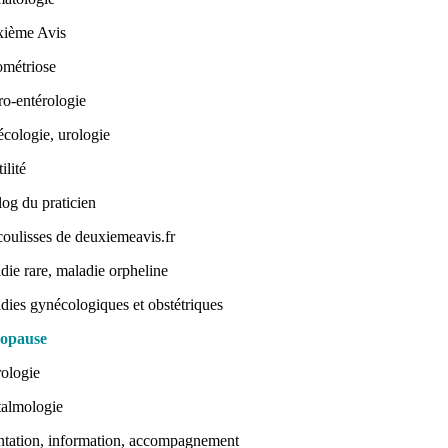
ième Avis
métriose
ro-entérologie
cologie, urologie
tilité
log du praticien
coulisses de deuxiemeavis.fr
die rare, maladie orpheline
dies gynécologiques et obstétriques
opause
ologie
almologie
ntation, information, accompagnement