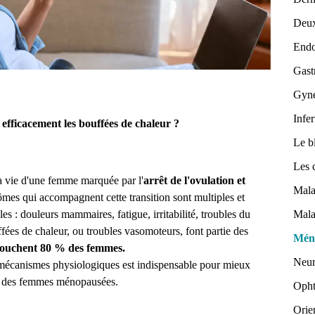
Deux
Endo
Gast
Gyné
Infer
fficacement les bouffées de chaleur ?
Le b
Les 
a vie d'une femme marquée par l'
arrêt de l'ovulation et
Mala
mes qui accompagnent cette transition sont multiples et
s : douleurs mammaires, fatigue, irritabilité, troubles du
Mala
fées de chaleur, ou troubles vasomoteurs, font partie des
Mén
touchent
80 % des femmes.
Neur
 mécanismes physiologiques est indispensable pour mieux
vie des femmes ménopausées.
Opht
Orie