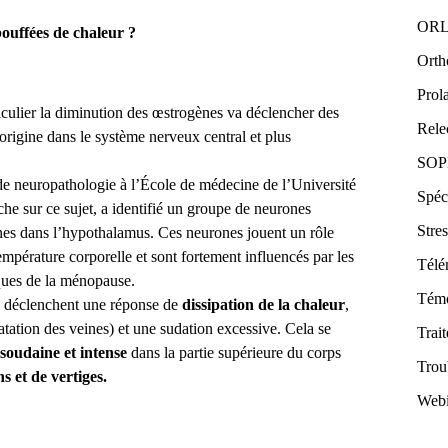
OR
ouffées de chaleur ?
Orth
Prol
ticulier la diminution des œstrogènes va déclencher des
Rele
origine dans le système nerveux central et plus
SO
e neuropathologie à l’École de médecine de l’Université
Spéci
che sur ce sujet, a identifié un groupe de neurones
Stre
es dans l’hypothalamus. Ces neurones jouent un rôle
empérature corporelle et sont fortement influencés par les
Télé
ques de la ménopause.
Tém
ls déclenchent une réponse de
dissipation de la chaleur
,
atation des veines) et une sudation excessive. Cela se
Trai
soudaine et intense
dans la partie supérieure du corps
Trou
s et de vertiges.
Webi