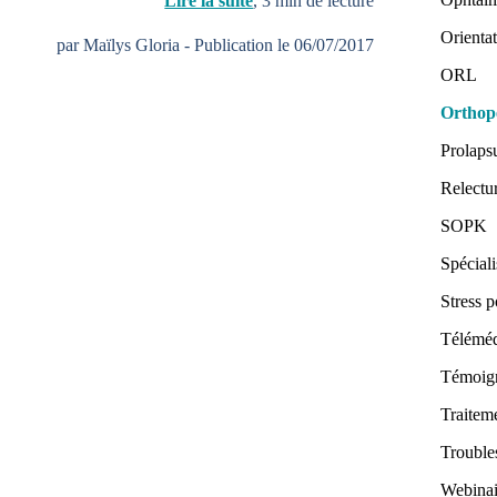
Lire la suite
,
3
min de lecture
Orienta
par Maïlys Gloria
-
Publication le 06/07/2017
ORL
Orthop
Prolaps
Relectu
SOPK
Spéciali
Stress p
Téléméd
Témoig
Traitem
Trouble
Webinai