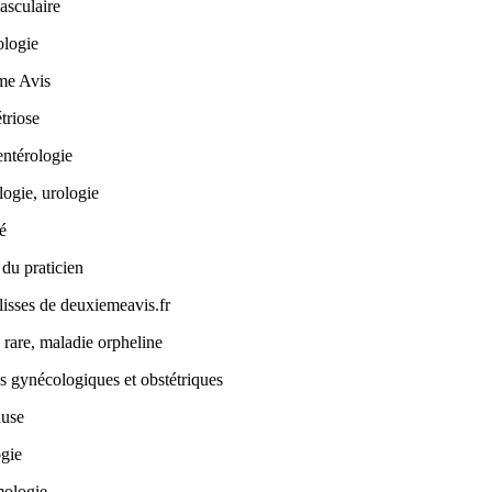
asculaire
logie
me Avis
triose
entérologie
ogie, urologie
té
 du praticien
lisses de deuxiemeavis.fr
 rare, maladie orpheline
s gynécologiques et obstétriques
use
gie
ologie