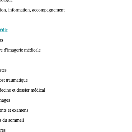
tion, information, accompagnement
édie
us
re d'imagerie médicale
stes
ost traumatique
ecine et dossier médical
nages
ents et examens
s du sommeil
res