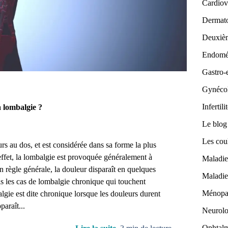
Cardiov
Dermato
Deuxiè
Endomé
Gastro-
Gynécol
Infertili
a lombalgie ?
Le blog
Les cou
rs au dos, et est considérée dans sa forme la plus
t, la lombalgie est provoquée généralement à
Maladie
n règle générale, la douleur disparaît en quelques
Maladie
s les cas de lombalgie chronique qui touchent
Ménopa
gie est dite chronique lorsque les douleurs durent
paraît...
Neurolo
Ophtalm