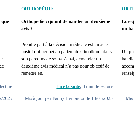
ORTHOPÉDIE
ORT
sique
Orthopédie : quand demander un deuxième
Lorsq
avis ?
un ha
Prendre part à la décision médicale est un acte
positif qui permet au patient de s’impliquer dans
Un pro
ne
son parcours de soins. Ainsi, demander un
handica
 de
deuxième avis médical n’a pas pour objectif de
accomp
remettre en...
rensei
lecture
Lire la suite
,
3
min de lecture
02/2025
Mis à jour par Fanny Bernardon le 13/01/2025
Mis 