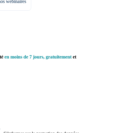
nos webinaires
té
en moins de 7 jours, gratuitement
et
érez votre dossier médical en