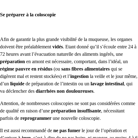
Se préparer à la coloscopie
Afin de garantir la plus grande visibilité de la muqueuse, les organes
doivent être préalablement
vidés
. Etant donné qu’il s’écoule entre 24 à
72 heures avant l’évacuation naturelle des aliments ingérés, une
préparation
en amont est nécessaire, comportant, dans l’idéal, un
régime pauvre en résidus
(ou
sans fibres alimentaires
qui se
digèrent mal et restent stockées) et l’
ingestion
la veille et le jour même,
d’un
liquide
de préparation de l’intestin ou un
lavage intestinal
, qui
va déclencher des
diarrhées non douloureuses
.
Attention, de nombreuses coloscopies ne sont pas considérées comme
de qualité en raison d’une
préparation insuffisante
, nécessitant
parfois de
reprogrammer
une nouvelle coloscopie.
Il est aussi recommandé de
ne pas fumer
le jour de l’opération et
d’arriver
à jeun
, c’est-à-dire de ne pas boire, ni manger, au moins 4 à 6