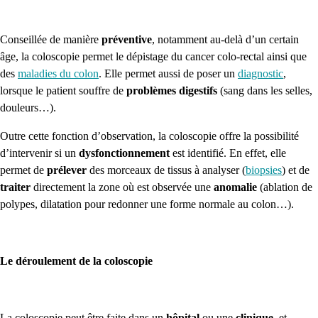
Conseillée de manière
préventive
, notamment au-delà d’un certain
âge, la coloscopie permet le dépistage du cancer colo-rectal ainsi que
des
maladies du colon
. Elle permet aussi de poser un
diagnostic
,
lorsque le patient souffre de
problèmes digestifs
(sang dans les selles,
douleurs…).
Outre cette fonction d’observation, la coloscopie offre la possibilité
d’intervenir si un
dysfonctionnement
est identifié. En effet, elle
permet de
prélever
des morceaux de tissus à analyser (
biopsies
) et de
traiter
directement la zone où est observée une
anomalie
(ablation de
polypes, dilatation pour redonner une forme normale au colon…).
Le déroulement de la coloscopie
La coloscopie peut être faite dans un
hôpital
ou une
clinique
, et