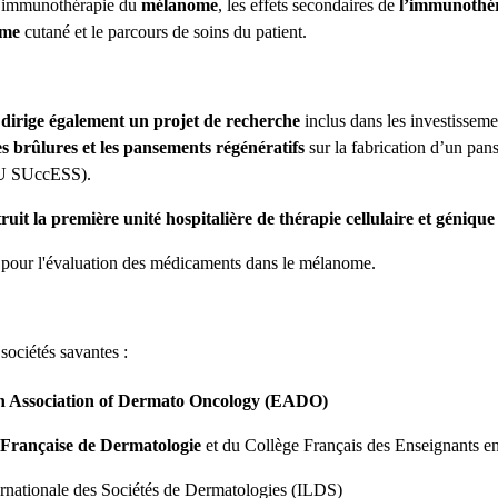
l'immunothérapie du
mélanome
, les effets secondaires de
l’immunothé
ome
cutané et le parcours de soins du patient.
e
dirige également un projet de recherche
inclus dans les investisseme
es brûlures et les pansements régénératifs
sur la fabrication d’un pan
RHU SUccESS).
ruit la première unité hospitalière de thérapie cellulaire et géniq
pour l'évaluation des médicaments dans le mélanome.
sociétés savantes :
n Association of Dermato Oncology (EADO)
é Française de Dermatologie
et du Collège Français des Enseignants 
ernationale des Sociétés de Dermatologies (ILDS)