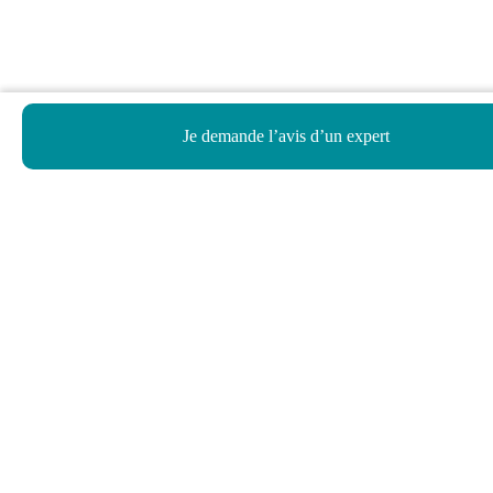
Je demande l’avis d’un expert
Haut de page
Besoin d’aide ?
Notre assistant virtuel répond à vos questions.