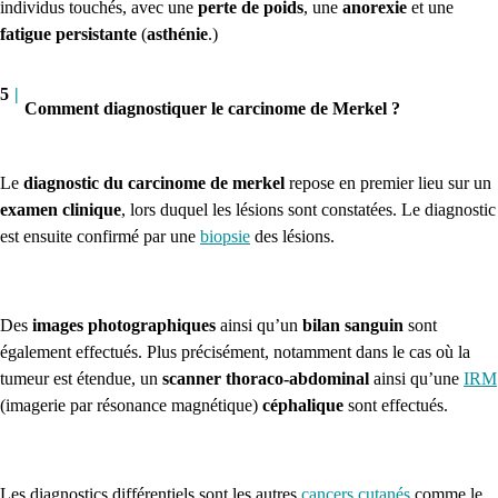
individus touchés, avec une
perte de poids
, une
anorexie
et une
fatigue persistante
(
asthénie
.)
5
|
Comment diagnostiquer le carcinome de Merkel ?
Le
diagnostic du carcinome de merkel
repose en premier lieu sur un
examen clinique
, lors duquel les lésions sont constatées. Le diagnostic
est ensuite confirmé par une
biopsie
des lésions.
Des
images photographiques
ainsi qu’un
bilan sanguin
sont
également effectués. Plus précisément, notamment dans le cas où la
tumeur est étendue, un
scanner thoraco-abdominal
ainsi qu’une
IRM
(imagerie par résonance magnétique)
céphalique
sont effectués.
Les diagnostics différentiels sont les autres
cancers cutanés
comme le