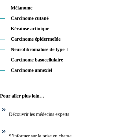
—
Mélanome
—
Carcinome cutané
—
Kératose actinique
—
Carcinome épidermoïde
—
Neurofibromatose de type 1
—
Carcinome basocellulaire
—
Carcinome annexiel
Pour aller plus loin…
Découvrir les médecins experts
S’informer sur la prise en charge