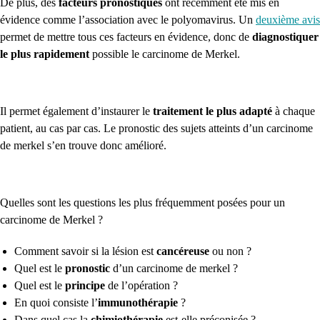
De plus, des
facteurs pronostiques
ont récemment été mis en
évidence comme l’association avec le polyomavirus. Un
deuxième avis
permet de mettre tous ces facteurs en évidence, donc de
diagnostiquer
le plus
rapidement
possible le carcinome de Merkel.
Il permet également d’instaurer le
traitement le plus adapté
à chaque
patient, au cas par cas. Le pronostic des sujets atteints d’un carcinome
de merkel s’en trouve donc amélioré.
Quelles sont les questions les plus fréquemment posées pour un
carcinome de Merkel ?
Comment savoir si la lésion est
cancéreuse
ou non ?
Quel est le
pronostic
d’un carcinome de merkel ?
Quel est le
principe
de l’opération ?
En quoi consiste l’
immunothérapie
?
Dans quel cas la
chimiothérapie
est-elle préconisée ?