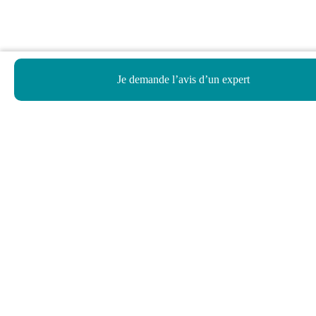
Je demande l’avis d’un expert
Haut de page
Besoin d’aide ?
Notre assistant virtuel répond à vos questions.