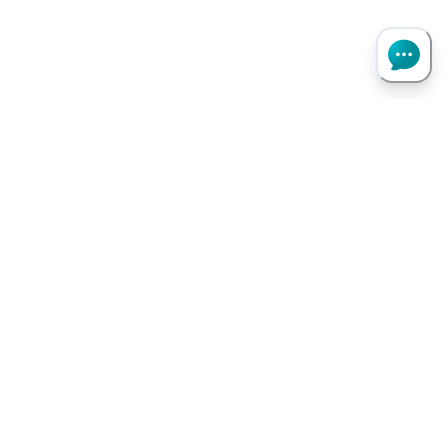
Haut de page
Besoin d’aide ?
Notre assistant virtuel répond à vos questions.
Je pose une question