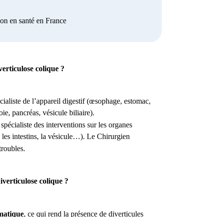
ion en santé en France
iverticulose colique ?
écialiste de l’appareil digestif (œsophage, estomac,
oie, pancréas, vésicule biliaire).
e spécialiste des interventions sur les organes
les intestins, la vésicule…).
Le Chirurgien
troubles.
verticulose colique ?
matique
, ce qui rend la présence de diverticules