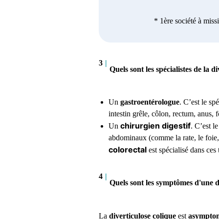
* 1ère société à miss
3
|
Quels sont les spécialistes de la d
Un
gastroentérologue
. C’est le sp
intestin grêle, côlon, rectum, anus, f
chirurgien digestif
Un
. C’est l
abdominaux (comme la rate, le foie, 
colorectal
est spécialisé dans ces 
4
|
Quels sont les symptômes d'une di
La
diverticulose colique
est
asympto