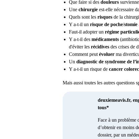
Que faire si des
douleurs
survienne
Une
chirurgie
est-elle nécessaire 
Quels sont les
risques
de la chirurg
Y a-t-il un
risque de poche
/
stomie
Faut-il adopter un
régime
particul
Y a-t-il des
médicaments
(antibioti
d'éviter les
récidives
des crises de di
Comment peut
évoluer
ma diverticu
Un
diagnostic
de syndrome de l’in
Y a-t-il un risque de
cancer colorec
Mais aussi toutes les autres questions 
deuxiemeavis.fr, en
tous*
Face à un problème d
d’obtenir en moins d
dossier, par un médec