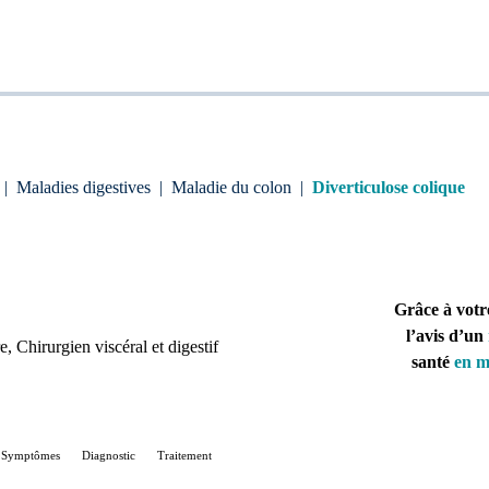
|
Maladies digestives
|
Maladie du colon
|
Diverticulose colique
Grâce à votr
l’avis d’un
re
, Chirurgien viscéral et digestif
santé
en m
Symptômes
Diagnostic
Traitement