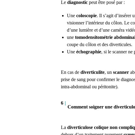
Le
diagnostic
peut être posé par :
Une
coloscopie
.
Il s’agit d’insérer
visionner l’intérieur du côlon. Le co
d’une lumière et d’une caméra vidé
une
tomodensitométrie abdomina
coupe du côlon et des diverticules.
Une
échographie
, si le scanner ne
En cas de
diverticulite
, un
scanner
ab
prise de sang pour confirmer le diagnos
intra-abdominal ou péritonite).
6
|
Comment soigner une diverticulo
La
diverticulose colique
non compli
dehors d’un traitement purement
symp