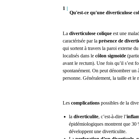
1
|
Qu'est-ce qu'une diverticulose co
La
diverticulose colique
est une malad
caractérisée par la
présence de diverti
qui sortent à travers la paroi externe d
localisés dans le
côlon sigmoïde
(parti
avant le rectum). Une fois qu’il s’est f
spontanément. On peut dénombrer un à
personne. Généralement, la taille et le
Les
complications
possibles de la dive
la
diverticulite
, c’est-à-dire l’
infla
épidémiologiques montrent que 30 % 
développent une diverticulite.
La
perforation d’un diverticule
,
e