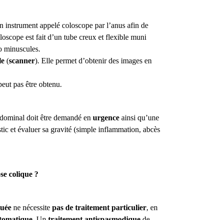
 un instrument appelé coloscope par l’anus afin de
loscope est fait d’un tube creux et flexible muni
o minuscules.
le
(
scanner
). Elle permet d’obtenir des images en
 peut pas être obtenu.
dominal doit être demandé en
urgence
ainsi qu’une
tic et évaluer sa gravité (simple inflammation, abcès
se colique ?
quée
ne nécessite
pas de traitement particulier
, en
tomatique
. Un
traitement antispasmodique
de