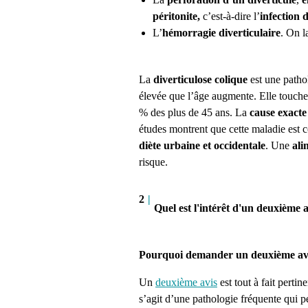
péritonite,
c’est-à-dire l’
infection 
L’
hémorragie diverticulaire
. On l
La
diverticulose colique
est une path
élevée que l’âge augmente. Elle touch
% des plus de 45 ans. La
cause exacte
études montrent que cette maladie est c
diète urbaine et occidentale
. Une
ali
risque.
2
|
Quel est l'intérêt d'un deuxième 
Pourquoi demander un deuxième avis
Un
deuxième avis
est tout à fait perti
s’agit d’une pathologie fréquente qui pe