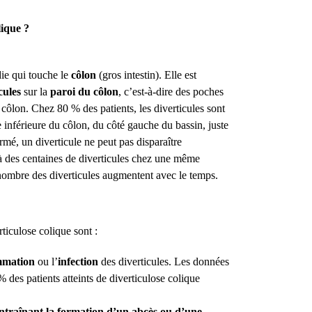
lique ?
ie qui touche le
côlon
(gros intestin). Elle est
cules
sur la
paroi du côlon
, c’est-à-dire des poches
u côlon. Chez 80 % des patients, les diverticules sont
e inférieure du côlon, du côté gauche du bassin, juste
ormé, un diverticule ne peut pas disparaître
 des centaines de diverticules chez une même
 nombre des diverticules augmentent avec le temps.
rticulose colique sont :
mmation
ou l’
infection
des diverticules. Les données
des patients atteints de diverticulose colique
ntraînant la formation d’un abcès ou d’une