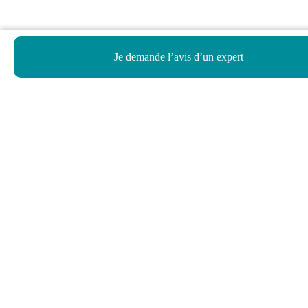
Je demande l’avis d’un expert
Haut de page
Besoin d’aide ?
Notre assistant virtuel répond à vos questions.
Je pose une question