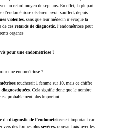
 avec un retard moyen de sept ans.
En effet, la plupart
e d’endométriose déclarent avoir souffert, depuis
ues violentes
, sans que leur médecin n’
évoque
la
 de ces
retards de diagnostic
, l’endométriose peut
érents organes.
 avis pour une endométriose ?
pour une endométriose ?
métriose
toucherait 1 femme sur 10, mais ce chiffre
é
diagnostiquées
. Cela signifie donc que le nombre
 est probablement plus important.
re du
diagnostic de l’endométriose
est important car
er vers des formes plus
sévères
, pouvant aggraver les