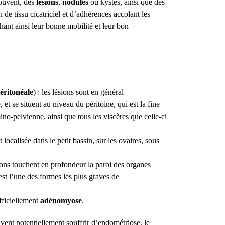
rouvent, des
lésions
,
nodules
ou kystes, ainsi que des
de tissu cicatriciel et d’adhérences accolant les
ant ainsi leur bonne mobilité et leur bon
éritonéale
)
:
les lésions sont en général
, et se situent au niveau du péritoine, qui est la fine
no-pelvienne, ainsi que tous les viscères que celle-ci
t localisée dans le petit bassin, sur les ovaires, sous
ions touchent en profondeur la paroi des organes
t l’une des formes les plus graves de
fficiellement
adénomyose
.
vent potentiellement souffrir d’endométriose, le