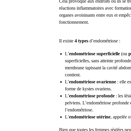
Cela provoque aux endroits où ils se t
réactions inflammatoires avec formation 
organes avoisinants entre eux et empêch
fonctionnement.
Il existe
4 types
d’endométriose :
L
’
endométriose superficielle
(ou
p
superficielles, sans atteinte profonde
membrane
tapissant
la cavité abdomi
contient.
L’
endométriose ovarienne
:
elle es
forme de kystes ovariens.
L’
endométriose profonde
:
les lés
pelviens.
L’endométriose profonde es
l’endométriose.
L’
endométriose utérine
, appelée o
Bien que toutes les femmes réglées peu