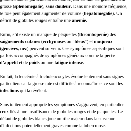
grosse (
splénomégalie
),
sans douleur
. Dans une moindre fréquence,
le foie peut également augmenter de volume (
hépatomégalie
). Un
déficit de globules rouges entraîne une
anémie
.
Enfin, s’il existe un manque de plaquettes (
thrombopénie
) des
saignements cutanés
(
ecchymoses
ou "
bleus
") et
muqueux
(
gencives
,
nez
) peuvent survenir. Ces symptômes aspécifiques sont
parfois accompagnés de symptômes généraux comme la
perte
d’appétit
et de
poids
ou une
fatigue intense
.
En fait, la leucémie à tricholeucocytes évolue lentement sans signes
particuliers car la grosse rate est difficile à reconnaître et ce sont les
infections
qui la révèlent.
Sans traitement approprié les symptômes s’aggravent, en particulier
ceux liés à une insuffisance de globules rouges et de plaquettes. Le
défaut de globules blancs joue un rôle majeur dans la survenue
d'infections potentiellement graves comme la tuberculose.