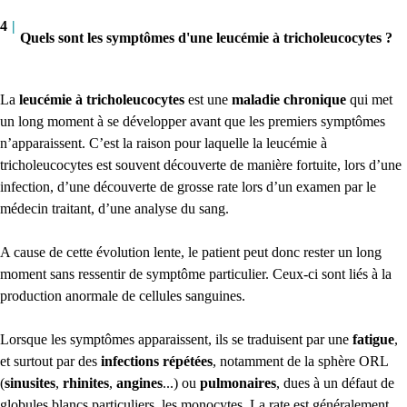
4
|
Quels sont les symptômes d'une leucémie à tricholeucocytes ?
La
leucémie à tricholeucocytes
est une
maladie chronique
qui met
un long moment à se développer avant que les premiers symptômes
n’apparaissent. C’est la raison pour laquelle la leucémie à
tricholeucocytes est souvent découverte de manière fortuite, lors d’une
infection, d’une découverte de grosse rate lors d’un examen par le
médecin traitant, d’une analyse du sang.
A cause de cette évolution lente, le patient peut donc rester un long
moment sans ressentir de symptôme particulier. Ceux-ci sont liés à la
production anormale de cellules sanguines.
Lorsque les symptômes apparaissent, ils se traduisent par une
fatigue
,
et surtout par des
infections répétées
, notamment de la sphère ORL
(
sinusites
,
rhinites
,
angines
...) ou
pulmonaires
, dues à un défaut de
globules blancs particuliers, les monocytes. La rate est généralement