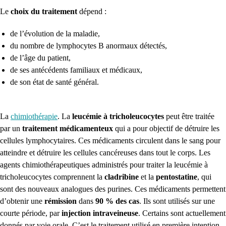
Le
choix du traitement
dépend :
de l’évolution de la maladie,
du nombre de lymphocytes B anormaux détectés,
de l’âge du patient,
de ses antécédents familiaux et médicaux,
de son état de santé général.
La
chimiothérapie
. La
leucémie à tricholeucocytes
peut être traitée
par un
traitement médicamenteux
qui a pour objectif de détruire les
cellules lymphocytaires. Ces médicaments circulent dans le sang pour
atteindre et détruire les cellules cancéreuses dans tout le corps. Les
agents chimiothérapeutiques administrés pour traiter la leucémie à
tricholeucocytes comprennent la
cladribine
et la
pentostatine
, qui
sont des nouveaux analogues des purines. Ces médicaments permettent
d’obtenir une
rémission
dans
90 % des cas
. Ils sont utilisés sur une
courte période, par
injection intraveineuse
. Certains sont actuellement
donnés par voie orale. C’est le traitement utilisé en première intention,