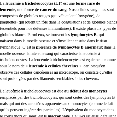
La
leucémie à tricholeucocytes
(
LT
) est une
forme rare de
leucémie
, une forme de
cancer du sang
. Nos cellules sanguines sont
composées de globules rouges (qui véhiculent l’oxygène), de
plaquettes (qui jouent un rôle dans la coagulation) et de globules blancs
(essentiels pour nos défenses immunitaires). Il existe plusieurs types de
globules blancs. Parmi eux, se trouvent les
lymphocytes B
, qui
naissent dans la moelle osseuse et s’installent ensuite dans le tissu
lymphatique. C’est la
présence de lymphocytes B anormaux
dans la
moelle osseuse, la rate et le sang qui caractérise la leucémie à
tricholeucocytes. La leucémie à tricholeucocytes est également connue
sous le nom de «
leucémie à cellules chevelues
», car lorsqu’on
observe ces cellules cancéreuses au microscope, on constate qu’elles
sont prolongées par des filaments semblables à des cheveux.
La leucémie à tricholeucocytes est due
au défaut des monocytes
remplacés par des tricholeucocytes, qui sont certes des lymphocytes B
mais qui ont des caractères apparentés aux monocytes (comme le fait
qu’ils peuvent ingérer des particules). L’équivalent du monocyte dans
le corps (hors du sang) est le
macrophage
. Celui-ci est aussi défaillant,