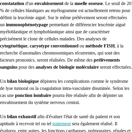
constatation
d'un
envahissement
de la
moelle osseuse
. Le seuil de 20
% de cellules blastiques au myélogramme est actuellement retenu pour
définir la leucémie aiguë. Sur le même prélèvement seront effectuées
un
immunophénotypage
permettant de différencier leucémie aiguë
myéloblastique et lymphoblastique ainsi que de caractériser
précisément le clone de cellules malades. Des analyses de
cytogénétique
,
caryotype
conventionnel
ou
méthode FISH
, à la
recherche d'anomalies chromosomiques récurrentes, qui sont des
facteurs pronostics, seront réalisées. De même des
prélèvements
sanguins
pour des
analyses de biologie moléculaire
seront effectuées.
Un
bilan biologique
dépistera les complications comme le syndrome
de lyse tumoral ou la coagulation intra-vasculaire dissminée. Selon les
cas une
ponction lombaire
pourra être réalisée afin de dépister un
envahissement du système nerveux central.
Un
bilan exhaustif
afin d'évaluer l'état de santé du patient et son
aptitude à recevoir tel ou tel
traitement
sera également réalisé. Il
évaluera, entre autres, les fonctions cardiaques, pulmonaires, rénales et