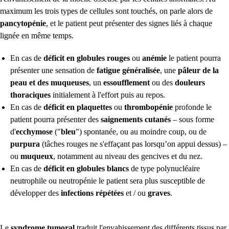
maximum les trois types de cellules sont touchés, on parle alors de
pancytopénie
, et le patient peut présenter des signes liés à chaque
lignée en même temps.
En cas de
déficit en globules rouges
ou
anémie
le patient pourra
présenter une sensation de
fatigue généralisée
, une
pâleur de la
peau et des muqueuses
, un
essoufflement
ou des
douleurs
thoraciques
initialement à l'effort puis au
repos.
En cas de
déficit en plaquettes
ou
thrombopénie
profonde le
patient pourra présenter des
saignements cutanés
– sous forme
d'
ecchymose
("
bleu
") spontanée, ou au moindre coup, ou de
purpura
(tâches rouges ne s'effaçant pas lorsqu’on appui dessus) –
ou
muqueux
, notamment au niveau des gencives et du nez.
En cas de
déficit en globules blancs
de type polynucléaire
neutrophile ou neutropénie le patient sera plus susceptible de
développer des
infections répétées
et / ou
graves
.
Le
syndrome tumoral
traduit l'envahissement des différents tissus par