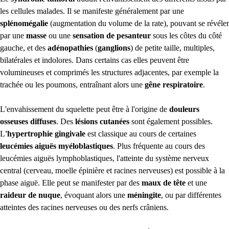
les cellules malades. Il se manifeste généralement par une
splénomégalie
(augmentation du volume de la rate), pouvant se révéler
par une
masse
ou une
sensation de pesanteur
sous les côtes du côté
gauche, et des
adénopathies
(
ganglions
) de petite taille, multiples,
bilatérales et indolores. Dans certains cas elles peuvent être
volumineuses et comprimés les structures adjacentes, par exemple la
trachée ou les poumons, entraînant alors une
gêne respiratoire
.
L'envahissement du squelette peut être à l'origine de
douleurs
osseuses diffuses
. Des
lésions cutanées
sont également possibles.
L
'hypertrophie gingivale
est classique au cours de certaines
leucémies aiguës myéloblastiques
. Plus fréquente au cours des
leucémies aiguës lymphoblastiques, l'atteinte du système nerveux
central (cerveau, moelle épinière et racines nerveuses) est possible à la
phase aiguë. Elle peut se manifester par des
maux de tête
et une
raideur de nuque
, évoquant alors une
méningite
, ou par différentes
atteintes des racines nerveuses ou des nerfs crâniens.