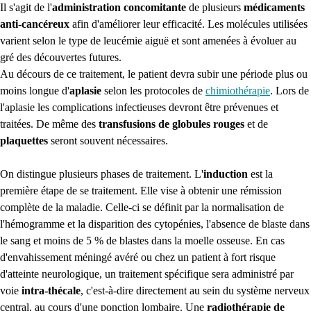
Il s'agit de l'
administration concomitante
de plusieurs
médicaments
anti-cancéreux
afin d'améliorer leur efficacité. Les molécules utilisées
varient selon le type de leucémie aiguë et sont amenées à évoluer au
gré des découvertes futures.
Au décours de ce traitement, le patient devra subir une période plus ou
moins longue d'
aplasie
selon les protocoles de
chimiothérapie
. Lors de
l'aplasie les complications infectieuses devront être prévenues et
traitées. De même des
transfusions de globules rouges
et de
plaquettes
seront souvent nécessaires.
On distingue plusieurs phases de traitement. L'
induction
est la
première étape de se traitement. Elle vise à obtenir une rémission
complète de la maladie. Celle-ci se définit par la normalisation de
l'hémogramme et la disparition des cytopénies, l'absence de blaste dans
le sang et moins de 5 % de blastes dans la moelle osseuse. En cas
d'envahissement méningé avéré ou chez un patient à fort risque
d'atteinte neurologique, un traitement spécifique sera administré par
voie
intra-thécale
, c'est-à-dire directement au sein du système nerveux
central, au cours d'une ponction lombaire. Une
radiothérapie de