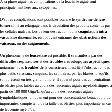
A sa phase aiguë, les complications de la leucémie aiguë sont
principalement liées aux cytopénies.
D'autres complications sont possibles comme le
syndrome de lyse
tumoral
, lié au relargage dans la circulation des produits contenus par
les cellules malades lors de leur destruction, ou la
coagulation intra-
vasculaire disséminée
, état pouvant entraîner des
obstructions des
vaisseaux
ou des
saignements
.
Un phénomène de
leucostase
est possible. Il se manifeste par des
difficultés respiratoires
et des
troubles neurologiques aspécifiques
,
notamment des
troubles de la conscience
. Il est lié à l'obstruction des
plus petits vaisseaux sanguins, les capillaires, par les blastes lorsqu'ils
sont présents en très grand nombre. Il apparaît pour des concentrations
de blastes plus faibles au cours des leucémies aiguës myéloblastiques, à
partir de 100 000 Giga/L, qu'au cours des leucémies aiguës
lymphoblastiques, uniquement pour des concentrations beaucoup plus
importantes, compte tenu de la taille des blastes, plus importante en cas
de leucémie myéloïde.