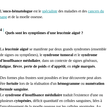
L'
onco-hématologue
est le
spécialiste
des maladies et des
cancers du
sang
et de la moelle osseuse.
4
|
Quels sont les symptômes d'une leucémie aiguë ?
La
leucémie aiguë
se manifeste par deux grands syndromes (ensemble
de signes ou symptômes), le
syndrome tumoral
et le
syndrome
d'insuffisance médullaire
, dans un contexte de signes généraux,
fatigue
,
fièvre
,
perte de poids
et
d'appétit
, en
règle marqués
.
Des formes plus frustres sont possibles et leur découverte peut alors
être
fortuite
lors de la réalisation d'un
hémogramme
ou
numération
formule sanguine
.
Le
syndrome d'insuffisance médullaire
traduit l'existence d'une ou
plusieurs
cytopénies
, déficit quantitatif en cellules sanguines, liées à
l'envahissement de la moelle osseuse par les cellules anormales. Au