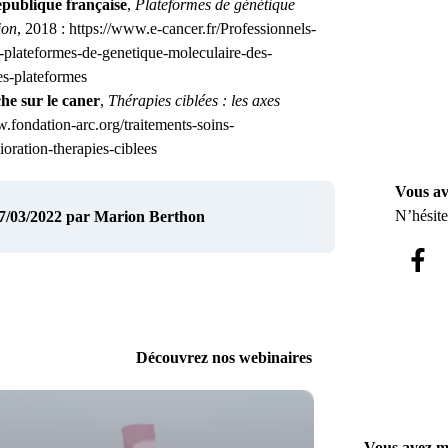
épublique française
,
Plateformes de génétique
ion
, 2018 : https://www.e-cancer.fr/Professionnels-
s-plateformes-de-genetique-moleculaire-des-
es-plateformes
e sur le caner
,
Thérapies ciblées : les axes
w.fondation-arc.org/traitements-soins-
ioration-therapies-ciblees
Vous av
N’hésite
07/03/2022
par Marion Berthon
Découvrez nos webinaires
Vous avez m