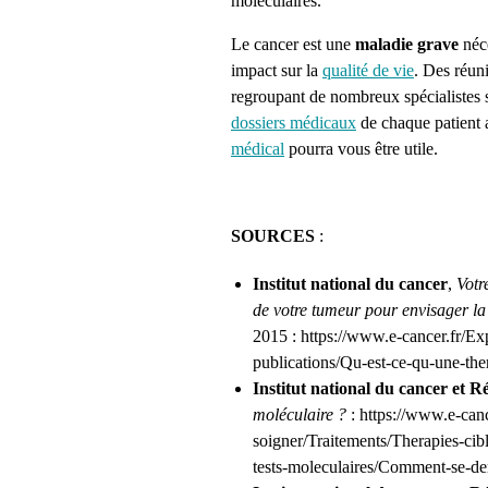
moléculaires.
Le cancer est une
maladie grave
néce
impact sur la
qualité de vie
. Des réuni
regroupant de nombreux spécialistes s
dossiers médicaux
de chaque patient 
médical
pourra vous être utile.
SOURCES
:
Institut national du cancer
,
Votr
de votre tumeur pour envisager la 
2015 : https://www.e-cancer.fr/Exp
publications/Qu-est-ce-qu-une-the
Institut national du cancer et R
moléculaire ?
: https://www.e-cance
soigner/Traitements/Therapies-cib
tests-moleculaires/Comment-se-der