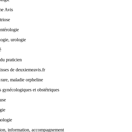
e Avis
riose
ntérologie
ogie, urologie
é
du praticien
isses de deuxiemeavis.fr
rare, maladie orpheline
 gynécologiques et obstétriques
use
gie
ologie
tion, information, accompagnement