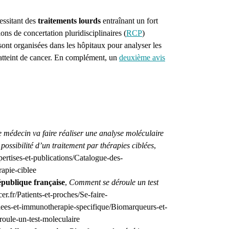
ssitant des
traitements lourds
entraînant un fort
ons de concertation pluridisciplinaires (
RCP
)
ont organisées dans les hôpitaux pour analyser les
atteint de cancer. En complément, un
deuxième avis
e médecin va faire réaliser une analyse moléculaire
possibilité d’un traitement par thérapies ciblées
,
ertises-et-publications/Catalogue-des-
rapie-ciblee
épublique française
,
Comment se déroule un test
r.fr/Patients-et-proches/Se-faire-
lees-et-immunotherapie-specifique/Biomarqueurs-et-
oule-un-test-moleculaire