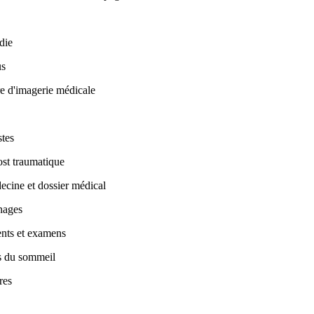
die
us
e d'imagerie médicale
stes
ost traumatique
cine et dossier médical
nages
ents et examens
s du sommeil
res