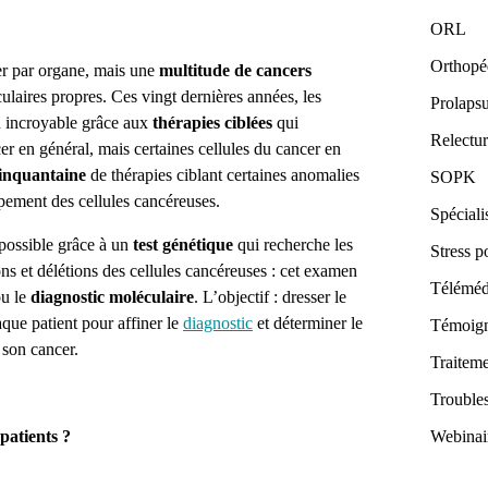
ORL
Orthopé
er par organe, mais une
multitude de cancers
ulaires propres. Ces vingt dernières années, les
Prolaps
d incroyable grâce aux
thérapies ciblées
qui
Relectur
er en général, mais certaines cellules du cancer en
inquantaine
de thérapies ciblant certaines anomalies
SOPK
pement des cellules cancéreuses.
Spéciali
 possible grâce à un
test génétique
qui recherche les
Stress p
ons et délétions des cellules cancéreuses : cet examen
Téléméde
u le
diagnostic moléculaire
. L’objectif : dresser le
aque patient pour affiner le
diagnostic
et déterminer le
Témoig
 son cancer.
Traitem
Trouble
patients ?
Webinai