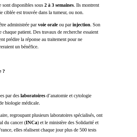
e sont disponibles sous
2 à 3 semaines
. Ils montrent
e ciblée est trouvée dans la tumeur, ou non.
 être administrée par
voie orale
ou par
injection
. Son
l de chaque patient. Des travaux de recherche essaient
ent prédire la réponse au traitement pour ne
reraient un bénéfice.
e ?
ées par des
laboratoires
d’anatomie et cytologie
 de biologie médicale.
ire, regroupant plusieurs laboratoires spécialisés, ont
nal du cancer (
INCa
) et le ministère des Solidarité et
France, elles réalisent chaque jour plus de 500 tests