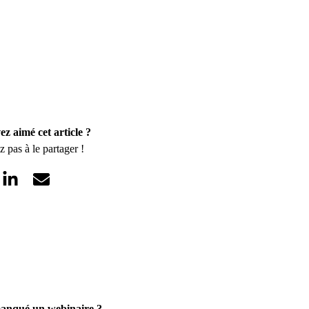
ez aimé cet article ?
z pas à le partager !
anqué un webinaire ?