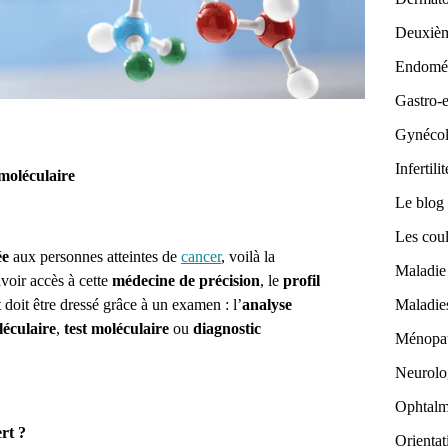
Deuxièm
Endomét
Gastro-e
Gynécol
Infertilit
moléculaire
Le blog 
Les coul
ée
aux personnes atteintes de
cancer
, voilà la
Maladie 
avoir accès à cette
médecine de précision
, le
profil
doit être dressé grâce à un examen : l’
analyse
Maladies
léculaire
,
test moléculaire
ou
diagnostic
Ménopa
Neurolo
Ophtalm
rt ?
Orienta