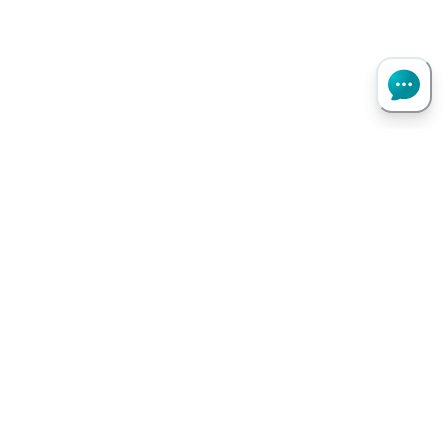
Haut de page
Besoin d’aide ?
Notre assistant virtuel répond à vos questions.
Je pose une question