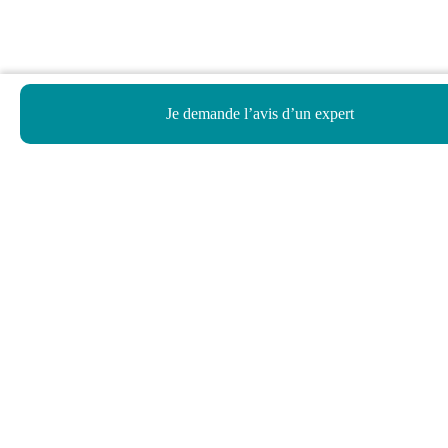
Je demande l’avis d’un expert
Haut de page
Besoin d’aide ?
Notre assistant virtuel répond à vos questions.