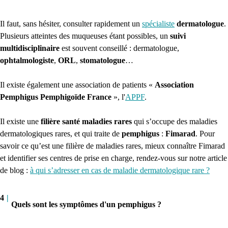
Il faut, sans hésiter, consulter rapidement un
spécialiste
dermatologue
.
Plusieurs atteintes des muqueuses étant possibles, un
suivi
multidisciplinaire
est souvent conseillé : dermatologue,
ophtalmologiste
,
ORL
,
stomatologue
…
Il existe également une association de patients «
Association
Pemphigus Pemphigoïde France
», l'
APPF
.
Il existe une
filière santé maladies rares
qui s’occupe des maladies
dermatologiques rares, et qui traite de
pemphigus
:
Fimarad
. Pour
savoir ce qu’est une filière de maladies rares, mieux connaître Fimarad
et identifier ses centres de prise en charge, rendez-vous sur notre article
de blog :
à qui s’adresser en cas de maladie dermatologique rare ?
4
|
Quels sont les symptômes d'un pemphigus ?