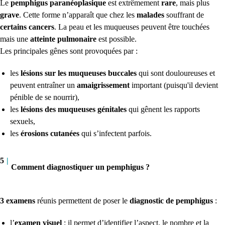
Le
pemphigus paranéoplasique
est extrêmement
rare
, mais plus
grave
. Cette forme n’apparaît que chez les
malades
souffrant de
certains cancers
. La peau et les muqueuses peuvent être touchées
mais une
atteinte pulmonaire
est possible.
Les principales gênes sont provoquées par :
les
lésions sur les muqueuses buccales
qui sont douloureuses et
peuvent entraîner un
amaigrissement
important (puisqu'il devient
pénible de se nourrir),
les
lésions des muqueuses génitales
qui gênent les rapports
sexuels,
les
érosions cutanées
qui s’infectent parfois.
5
|
Comment diagnostiquer un pemphigus ?
3 examens
réunis permettent de poser le
diagnostic de pemphigus
:
l’
examen visuel
: il permet d’identifier l’aspect, le nombre et la