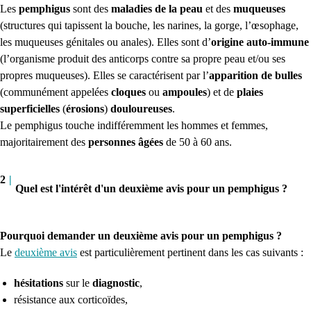
Les
pemphigus
sont des
maladies de la peau
et des
muqueuses
(structures qui tapissent la bouche, les narines, la gorge, l’œsophage,
les muqueuses génitales ou anales). Elles sont d’
origine auto-immune
(l’organisme produit des anticorps contre sa propre peau et/ou ses
propres muqueuses). Elles se caractérisent par l’
apparition de bulles
(communément appelées
cloques
ou
ampoules
) et de
plaies
superficielles
(
érosions
)
douloureuses
.
Le pemphigus touche indifféremment les hommes et femmes,
majoritairement des
personnes âgées
de 50 à 60 ans.
2
|
Quel est l'intérêt d'un deuxième avis pour un pemphigus ?
Pourquoi demander un deuxième avis pour un pemphigus ?
Le
deuxième avis
est particulièrement pertinent dans les cas suivants :
hésitations
sur le
diagnostic
,
résistance aux corticoïdes,