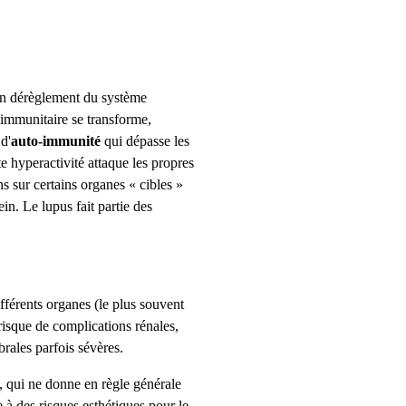
un dérèglement du système
 immunitaire se transforme,
d'
auto-immunité
qui dépasse les
e hyperactivité attaque les propres
s sur certains organes « cibles »
in. Le lupus fait partie des
ifférents organes (le plus souvent
 risque de complications rénales,
rales parfois sévères.
, qui ne donne en règle générale
 à des risques esthétiques pour le