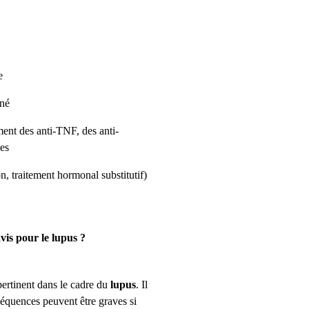
e
ané
ent des anti-TNF, des anti-
ues
n, traitement hormonal substitutif)
vis pour le lupus ?
pertinent dans le cadre du
lupus
. Il
équences peuvent être graves si