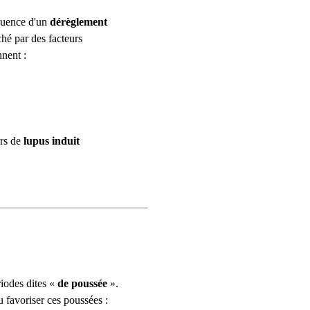
quence d'un
dérèglement
ché par des facteurs
nent :
ors de
lupus induit
riodes dites «
de poussée
».
 favoriser ces poussées :