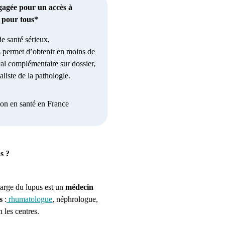
gagée pour un accès à
e pour tous*
e santé sérieux,
 permet d’obtenir en moins de
al complémentaire sur dossier,
liste de la pathologie.
ion en santé en France
s ?
harge du lupus est un
médecin
s
:
rhumatologue
, néphrologue,
 les centres.