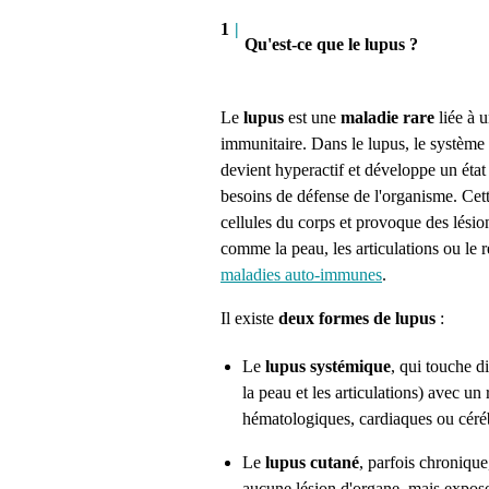
1
|
Qu'est-ce que le lupus ?
Le
lupus
est une
maladie rare
liée à 
immunitaire. Dans le lupus, le système
devient hyperactif et développe un état 
besoins de défense de l'organisme. Cett
cellules du corps et provoque des lésion
comme la peau, les articulations ou le re
maladies auto-immunes
.
Il existe
deux formes de lupus
:
Le
lupus systémique
, qui touche d
la peau et les articulations) avec un
hématologiques, cardiaques ou céréb
Le
lupus cutané
, parfois chronique
aucune lésion d'organe, mais expose