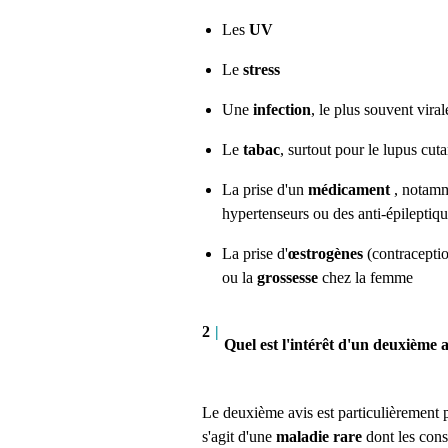
Les
UV
Le
stress
Une
infection
, le plus souvent viral
Le
tabac
, surtout pour le lupus cut
La prise d'un
médicament
, notamm
hypertenseurs ou des anti-épileptiq
La prise d'
œstrogènes
(contraceptio
ou la
grossesse
chez la femme
2
|
Quel est l'intérêt d'un deuxième a
Le deuxième avis est particulièrement 
s'agit d'une
maladie rare
dont les cons