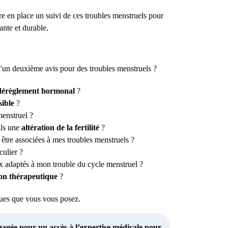
 en place un suivi de ces troubles menstruels pour
ante et durable.
d'un deuxième avis pour des troubles menstruels ?
dérèglement hormonal
?
sible
?
enstruel ?
ils une
altération de la fertilité
?
s être associées à mes troubles menstruels ?
culier ?
x adaptés à mon trouble du cycle menstruel ?
ion thérapeutique
?
iques que vous vous posez.
gagée pour un accès à l’expertise médicale pour