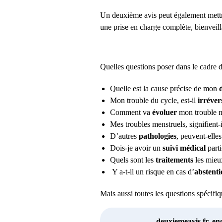
Un deuxième avis peut également mettre
une prise en charge complète, bienveill
Quelles questions poser dans le cadre 
Quelle est la cause précise de mon
Mon trouble du cycle, est-il
irréver
Comment va
évoluer
mon trouble m
Mes troubles menstruels, signifient-
D’autres
pathologies
, peuvent-elle
Dois-je avoir un
suivi médical
parti
Quels sont les
traitements
les mieu
Y a-t-il un risque en cas d’
abstent
Mais aussi toutes les questions spécif
deuxiemeavis.fr, en