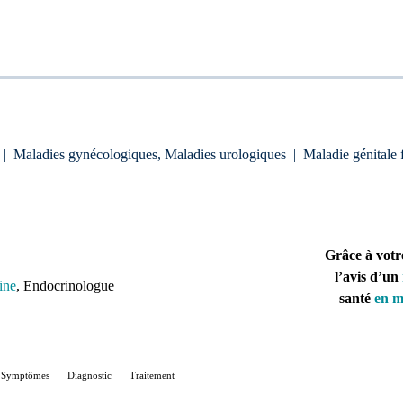
|
Maladies gynécologiques, Maladies urologiques
|
Maladie génitale
Grâce à votr
l’avis d’un
ine
, Endocrinologue
santé
en m
Symptômes
Diagnostic
Traitement