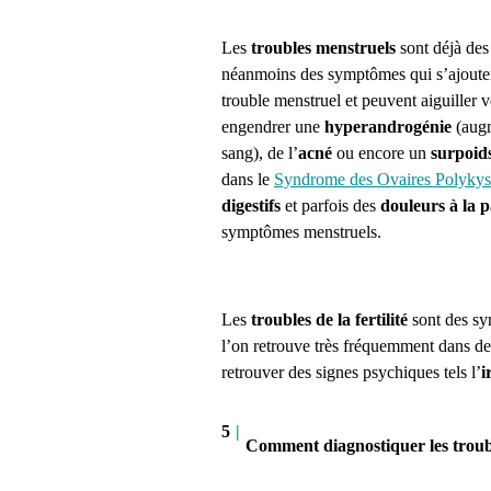
Les
troubles menstruels
sont déjà de
néanmoins des symptômes qui s’ajoutent 
trouble menstruel et peuvent aiguiller 
engendrer une
hyperandrogénie
(augm
sang), de l’
acné
ou encore un
surpoid
dans le
Syndrome des Ovaires Polykys
digestifs
et parfois des
douleurs à la p
symptômes menstruels.
Les
troubles de la fertilité
sont des s
l’on retrouve très fréquemment dans de
retrouver des signes psychiques tels l’
i
5
|
Comment diagnostiquer les troub