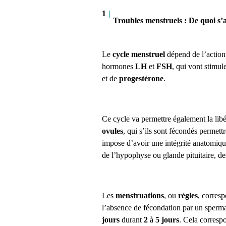
1
|
Troubles menstruels : De quoi s’ag
Le
cycle menstruel
dépend de l’actio
hormones
LH
et
FSH
, qui vont stimul
et de
progestérone
.
Ce cycle va permettre également la li
ovules
, qui s’ils sont fécondés permet
impose d’avoir une intégrité anatomiqu
de l’hypophyse ou glande pituitaire, des
Les
menstruations
, ou
règles
, corresp
l’absence de fécondation par un sperm
jours
durant
2
à
5 jours
. Cela corresp