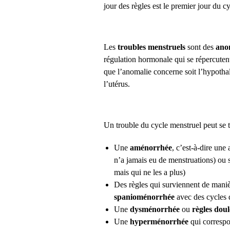
jour des règles est le premier jour du c
Les
troubles menstruels
sont des
ano
régulation hormonale qui se répercuten
que l’anomalie concerne soit l’hypothal
l’utérus.
Un trouble du cycle menstruel peut se t
Une
aménorrhée
, c’est-à-dire une
n’a jamais eu de menstruations) ou 
mais qui ne les a plus)
Des règles qui surviennent de mani
spanioménorrhée
avec des cycles 
Une
dysménorrhée
ou
règles dou
Une
hyperménorrhée
qui corresp