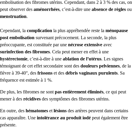
embolisation des fibromes utérins.
Cependant, dans 2 à 3 % des cas, on
peut observer des
aménorrhées
, c’est-à-dire une
absence de règles
ou
menstruation
.
Cependant, la
complication
la plus appréhendée reste la
ménopause
post embolisation
survenant précocement.
La seconde, la plus
préoccupante, est constituée par une
nécrose extensive
avec
surinfection des fibromes
.
Cela peut mener en effet à une
hystérectomie
, c’est-à-dire à une
ablation de l’utérus
.
Les signes
témoignant de cet effet secondaire sont des
douleurs pelviennes
, de la
fièvre à 39-40°, des
frissons
et des
débris vaginaux purulents
.
Sa
fréquence est estimée à 1 %.
De plus, les fibromes ne sont
pas entièrement éliminés
, ce qui peut
mener à des
récidives
des symptômes des fibromes utérins.
En outre, des
hématomes
et
lésions
des artères peuvent dans certains
cas apparaître.
Une
intolérance au produit iodé
peut également être
présente.