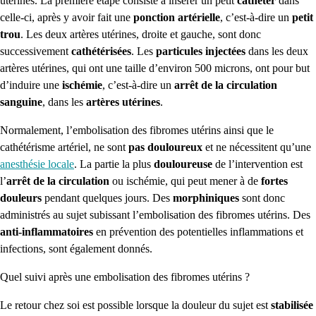
utérines.
La première étape consiste à insérer un petit
cathéter
dans
celle-ci, après y avoir fait une
ponction artérielle
, c’est-à-dire un
petit
trou
.
Les deux artères utérines, droite et gauche, sont donc
successivement
cathétérisées
.
Les
particules injectées
dans les deux
artères utérines, qui ont une taille d’environ 500 microns, ont pour but
d’induire une
ischémie
, c’est-à-dire un
arrêt de la circulation
sanguine
, dans les
artères utérines
.
Normalement, l’embolisation des fibromes utérins ainsi que le
cathétérisme artériel, ne sont
pas douloureux
et ne nécessitent qu’une
anesthésie locale
.
La partie la plus
douloureuse
de l’intervention est
l’
arrêt de la circulation
ou ischémie, qui peut mener à de
fortes
douleurs
pendant quelques jours.
Des
morphiniques
sont donc
administrés au sujet subissant l’embolisation des fibromes utérins.
Des
anti-inflammatoires
en prévention des potentielles inflammations et
infections, sont également donnés.
Quel suivi après une embolisation des fibromes utérins ?
Le retour chez soi est possible lorsque la douleur du sujet est
stabilisée