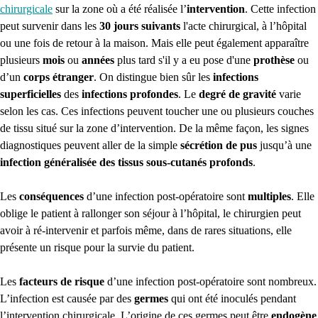
chirurgicale
sur la zone où a été réalisée l’
intervention
. Cette infection
peut survenir dans les
30 jours suivants
l'acte chirurgical,
à l’hôpital
ou une fois de retour à la maison. Mais elle peut également apparaître
plusieurs
mois
ou
années
plus tard s'il y a eu pose d'une
prothèse
ou
d’un
corps étranger
. On distingue bien sûr les
infections
superficielles
des
infections profondes
. Le
degré de gravité
varie
selon les cas. Ces infections peuvent toucher une ou plusieurs couches
de tissu situé sur la zone d’intervention. De la même façon, les signes
diagnostiques peuvent aller de la simple
sécrétion de pus
jusqu’à une
infection généralisée des tissus sous-cutanés profonds
.
Les
conséquences
d’une infection post-opératoire sont
multiples
. Elle
oblige le patient à rallonger son séjour à l’hôpital, le chirurgien peut
avoir à ré-intervenir et parfois même, dans de rares situations, elle
présente un risque pour la survie du patient.
Les
facteurs de risque
d’une infection post-opératoire sont nombreux.
L’infection est causée par des
germes
qui ont été inoculés pendant
l’intervention chirurgicale. L’origine de ces germes peut être
endogène