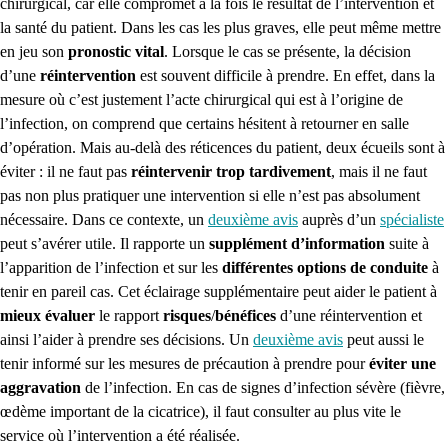
chirurgical, car elle compromet à la fois le résultat de l’intervention et
la santé du patient. Dans les cas les plus graves, elle peut même mettre
en jeu son
pronostic vital
. Lorsque le cas se présente, la décision
d’une
réintervention
est souvent difficile à prendre. En effet, dans la
mesure où c’est justement l’acte chirurgical qui est à l’origine de
l’infection, on comprend que certains hésitent à retourner en salle
d’opération. Mais au-delà des réticences du patient, deux écueils sont à
éviter : il ne faut pas
réintervenir trop tardivement
, mais il ne faut
pas non plus pratiquer une intervention si elle n’est pas absolument
nécessaire. Dans ce contexte, un
deuxième avis
auprès d’un
spécialiste
peut s’avérer utile. Il rapporte un
supplément d’information
suite à
l’apparition de l’infection et sur les
différentes options de conduite
à
tenir en pareil cas. Cet éclairage supplémentaire peut aider le patient à
mieux évaluer
le rapport
risques
/
bénéfices
d’une réintervention et
ainsi l’aider à prendre ses décisions. Un
deuxième avis
peut aussi le
tenir informé sur les mesures de précaution à prendre pour
éviter une
aggravation
de l’infection. En cas de signes d’infection sévère (fièvre,
œdème important de la cicatrice), il faut consulter au plus vite le
service où l’intervention a été réalisée.