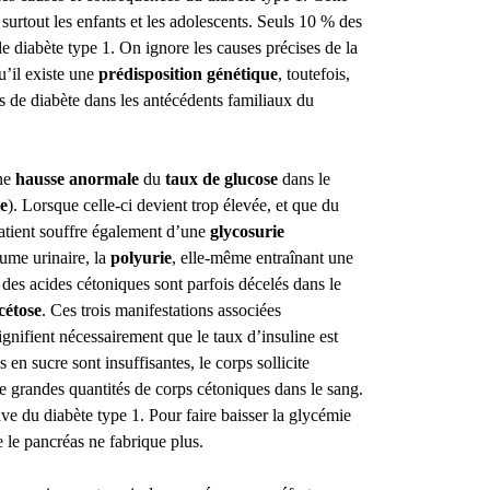
surtout les enfants et les adolescents. Seuls 10 % des
le diabète type 1. On ignore les causes précises de la
u’il existe une
prédisposition génétique
, toutefois,
s de diabète dans les antécédents familiaux du
une
hausse anormale
du
taux de glucose
dans le
e
). Lorsque celle-ci devient trop élevée, et que du
 patient souffre également d’une
glycosurie
ume urinaire, la
polyurie
, elle-même entraînant une
 des acides cétoniques sont parfois décelés dans le
cétose
. Ces trois manifestations associées
ignifient nécessairement que le taux d’insuline est
s en sucre sont insuffisantes, le corps sollicite
de grandes quantités de corps cétoniques dans le sang.
ve du diabète type 1. Pour faire baisser la glycémie
que le pancréas ne fabrique plus.