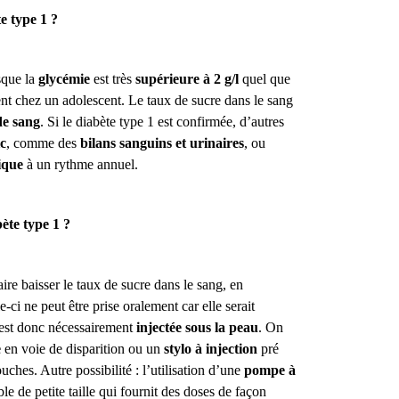
e type 1 ?
sque la
glycémie
est très
supérieure à 2 g/l
quel que
nt chez un adolescent. Le taux de sucre dans le sang
de sang
. Si le diabète type 1 est confirmée, d’autres
ic
, comme des
bilans sanguins et urinaires
, ou
ique
à un rythme annuel.
ète type 1 ?
aire baisser le taux de sucre dans le sang, en
e-ci ne peut être prise oralement car elle serait
e est donc nécessairement
injectée sous la peau
. On
e
en voie de disparition ou un
stylo à injection
pré
ches. Autre possibilité : l’utilisation d’une
pompe à
e de petite taille qui fournit des doses de façon