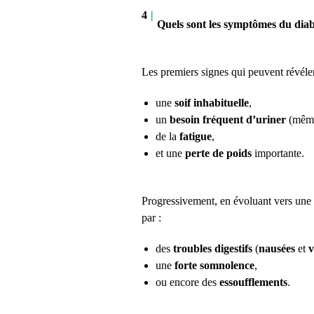
4
|
Quels sont les symptômes du diab
Les premiers signes qui peuvent révéle
une
soif inhabituelle
,
un
besoin fréquent d’uriner
(même
de la
fatigue
,
et une
perte de poids
importante.
Progressivement, en évoluant vers une 
par :
des
troubles digestifs
(
nausées
et
v
une
forte somnolence
,
ou encore des
essoufflements
.