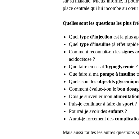
sur sa maladie. Mieux informé, il pourra
place centrale qui lui incombe au cœur 
Quelles sont les questions les plus 
Quel
type d’injection
est la plus a
Quel
type d’insuline
(à effet rapide
Comment reconnait-on les
signes a
acidocétose ?
Que faire en cas d’
hypoglycémie
?
Que faire si ma
pompe à insuline
t
Quels sont les
objectifs glycémiqu
Comment évalue-t-on le
bon dosag
Dois-je surveiller mon
alimentatio
Puis-je continuer à faire du
sport
?
Pourrai-je avoir des
enfants
?
Aurai-je forcément des
complicati
Mais aussi toutes les autres questions 