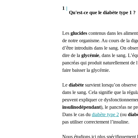
1
|
Qu'est-ce que le diabète type 1 ?
Les
glucides
contenus dans les aliments
de notre organisme. Au cours de la dig
d’être introduits dans le sang. On obse
dire de la
glycémie
, dans le sang. L’éq
pancréas qui produit naturellement de l
faire baisser la glycémie.
Le
diabète
survient lorsqu’on observe
dans le sang. Cela signifie que la régu
peuvent expliquer ce dysfonctionnemen
insulinodépendant
), le pancréas ne p
Dans le cas du
diabète type 2
(ou
diab
pas utiliser correctement l’insuline.
Nous étudions ici plus spécifiquement 