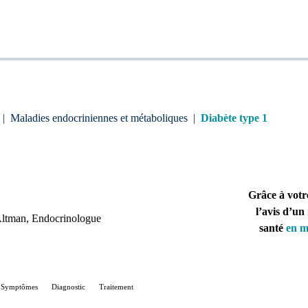
|
Maladies endocriniennes et métaboliques
|
Diabète type 1
Grâce à votr
l’avis d’un
Altman
, Endocrinologue
santé
en m
Symptômes
Diagnostic
Traitement