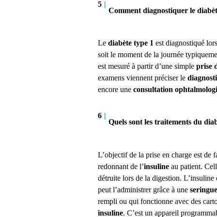
5
|
Comment diagnostiquer le diabèt
Le
diabète type 1
est diagnostiqué lor
soit le moment de la journée typiqueme
est mesuré à partir d’une simple
prise 
examens viennent préciser le
diagnost
encore une
consultation ophtalmolog
6
|
Quels sont les traitements du diab
L’objectif de la prise en charge est de f
redonnant de l’
insuline
au patient. Cell
détruite lors de la digestion. L’insulin
peut l’administrer grâce à une
seringu
rempli ou qui fonctionne avec des cartou
insuline
. C’est un appareil programmabl