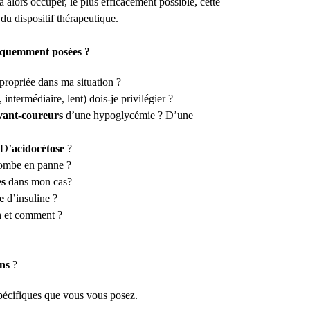
 alors occuper, le plus efficacement possible, cette
du dispositif thérapeutique.
fréquemment posées ?
ppropriée dans ma situation ?
, intermédiaire, lent) dois-je privilégier ?
vant-coureurs
d’une hypoglycémie ? D’une
 D’
acidocétose
?
ombe en panne ?
es
dans mon cas?
e
d’insuline ?
n
et comment ?
ons
?
spécifiques que vous vous posez.