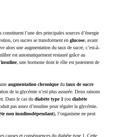
 constituent l’une des principales sources d’énergie
estion, ces sucres se transforment en
glucose
, avant
rve alors une augmentation du taux de sucre, c’est-à-
uilibre est automatiquement restauré grâce au
’
insuline
, une hormone dont le rôle est justement de
 une
augmentation chronique
du
taux de sucre
lation de la glycémie n’est plus assurée. Deux raisons
t. Dans le cas du
diabète type 1
(ou
diabète
roduit pas assez d’insuline pour réguler la glycémie.
ète non insulinodépendant
), l’organisme ne peut
les causes et conséquences du diabète type 1. Cette