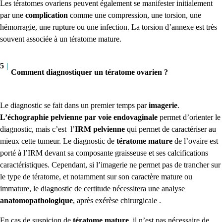
Les tératomes ovariens peuvent également se manifester initialement
par une
complication
comme une compression, une torsion, une
hémorragie, une rupture ou une infection. La torsion d’annexe est très
souvent associée à un tératome mature.
5
|
Comment diagnostiquer un tératome ovarien ?
Le diagnostic se fait dans un premier temps par
imagerie
.
L’échographie pelvienne par voie endovaginale
permet d’orienter le
diagnostic, mais c’est
l’
IRM
pelvienne
qui permet de caractériser au
mieux cette tumeur. Le diagnostic de
tératome mature
de l’ovaire est
porté à l’IRM devant sa composante graisseuse et ses calcifications
caractéristiques. Cependant, si l’imagerie ne permet pas de trancher sur
le type de tératome, et notamment sur son caractère mature ou
immature, le diagnostic de certitude nécessitera une analyse
anatomopathologique
, après exérèse chirurgicale .
En cas de suspicion de
tératome mature
, il n’est pas nécessaire de