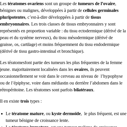
Les
tératomes
ovariens
sont un groupe de
tumeurs de l’ovaire
,
bénignes ou malignes, développées à partir de
cellules germinales
pluripotentes
, c’est-à-dire développées à partir de
tissus
embryonnaires
. Les trois classes de tissus embryonnaires y sont
représentés en proportion variable : du tissu ectodermique (dérivé de la
peau et du système nerveux), du tissu mésodermique (dérivé de
graisse, os, cartilage) et moins fréquemment du tissu endodermique
(dérivé de tissu gastro-intestinal et bronchique).
Les tératomesfont partie des tumeurs les plus fréquentes de la femme
jeune. majoritairement localisées dans les
ovaires
, ils peuvent
occasionnellement se voir dans le cerveau au niveau de l’hypophyse
ou de l’épiphyse, voire dans médiastin ou derrière l’abdomen dans le
rétropéritoine. Les tératomes sont parfois
bilatéraux
.
Il en existe
trois
types :
Le
tératome mature
, ou
kyste dermoïde
, le plus fréquent, est une
tumeur bénigne de croissance lente.