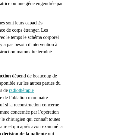
icatrice ou une gêne engendrée par
es sont leurs capacités
ence de corps étranger. Les
avec le temps le schéma corporel
'y a pas besoin d'intervention à
nstruction mammaire terminé.
uction
dépend de beaucoup de
sponible sur les autres parties du
ts de
radiothérapie
ue de l’ablation mammaire
auf si la reconstruction concerne
 femme concernée par l’opération
 le chirurgien qui connaît toutes
ire et qui après avoir examiné la
la
décision de la patiente
qui