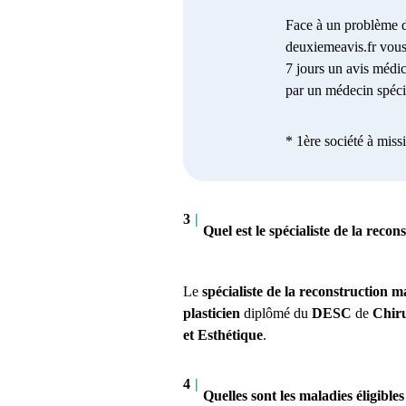
Face à un problème d
deuxiemeavis.fr vous
7 jours un avis médic
par un médecin spécia
* 1ère société à miss
3
|
Quel est le spécialiste de la rec
Le
spécialiste de la reconstruction
plasticien
diplômé du
DESC
de
Chiru
et Esthétique
.
4
|
Quelles sont les maladies éligibl