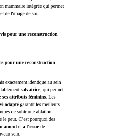
tion mammaire intégrée qui permet
t de l'image de soi.
avis pour une reconstruction
s pour une reconstruction
ais exactement identique au sein
itablement
salvatrice
, qui permet
 ses
attributs féminins
. Les
ivi adapté
garantit les meilleurs
mmes de subir une ablation
 le peut. C’est pourquoi des
n amont
et
à l’issue
de
uveau sein.