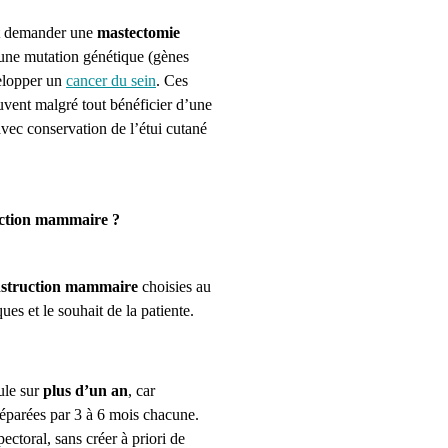
ent demander une
mastectomie
’une mutation génétique (gènes
velopper un
cancer du sein
. Ces
uvent malgré tout bénéficier d’une
vec conservation de l’étui cutané
uction mammaire ?
nstruction mammaire
choisies au
ques et le souhait de la patiente.
ule sur
plus d’un an
, car
éparées par 3 à 6 mois chacune.
ectoral, sans créer à priori de