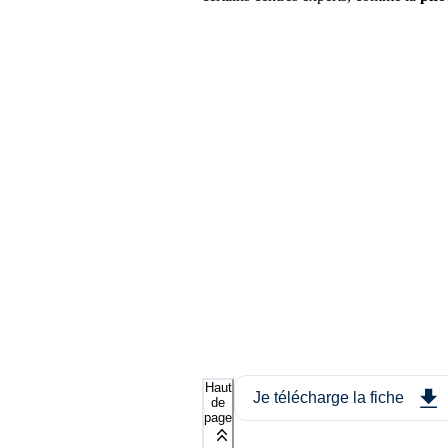
Haut
Je télécharge la fiche
de
page