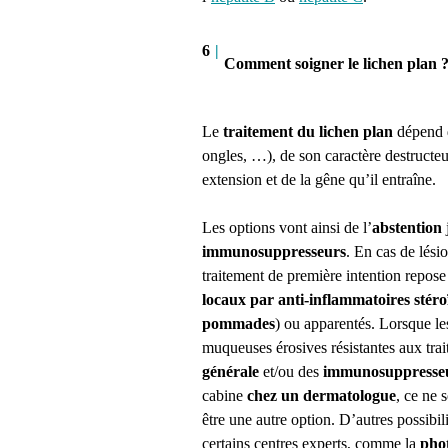
6
|
Comment soigner le lichen plan 
Le
traitement du lichen plan
dépend d
ongles, …), de son caractère destructe
extension et de la gêne qu’il entraîne.
Les options vont ainsi de l’
abstention
immunosuppresseurs
. En cas de lési
traitement de première intention repose
locaux par anti-inflammatoires stér
pommades
) ou apparentés. Lorsque les
muqueuses érosives résistantes aux tra
générale
et/ou des
immunosuppresse
cabine
chez un dermatologue
, ce ne 
être une autre option. D’autres possibi
certains centres experts, comme la
pho