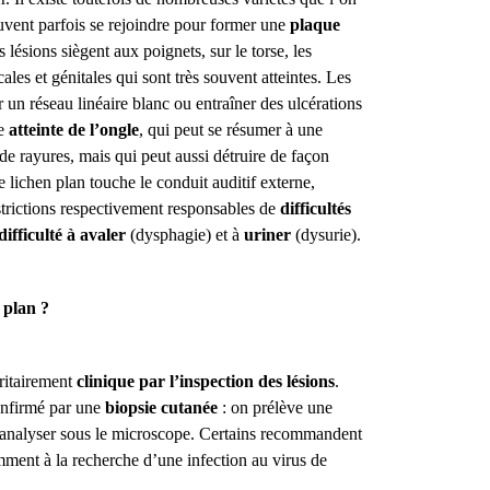
vent parfois se rejoindre pour former une
plaque
s lésions siègent aux poignets, sur le torse, les
les et génitales qui sont très souvent atteintes. Les
un réseau linéaire blanc ou entraîner des ulcérations
ne
atteinte de l’ongle
, qui peut se résumer à une
e rayures, mais qui peut aussi détruire de façon
e lichen plan touche le conduit auditif externe,
 strictions respectivement responsables de
difficultés
difficulté à avaler
(dysphagie) et à
uriner
(dysurie).
 plan ?
ritairement
clinique
par l’inspection des lésions
.
onfirmé par une
biopsie cutanée
: on prélève une
 l’analyser sous le microscope. Certains recommandent
mment à la recherche d’une infection au virus de