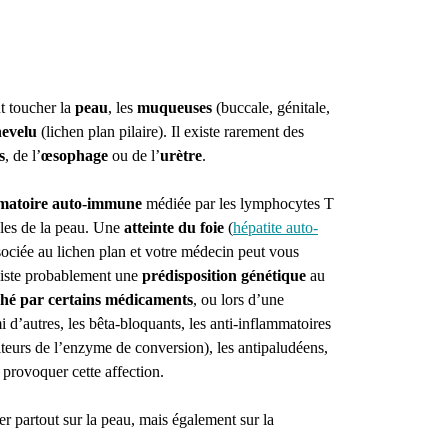
t toucher la
peau
, les
muqueuses
(buccale, génitale,
hevelu
(lichen plan pilaire). Il existe rarement des
s
, de l’
œsophage
ou de l’
urètre
.
mmatoire auto-immune
médiée par les lymphocytes T
lules de la peau. Une
atteinte du foie
(
hépatite auto-
ssociée au lichen plan et votre médecin peut vous
existe probablement une
prédisposition génétique
au
ché par certains médicaments
, ou lors d’une
i d’autres, les bêta-bloquants, les anti-inflammatoires
teurs de l’enzyme de conversion), les antipaludéens,
t provoquer cette affection.
er partout sur la peau, mais également sur la