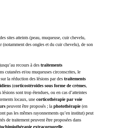
?
es sites atteints (peau, muqueuse, cuir chevelu,
ur (notamment des ongles et du cuir chevelu), de son
jusqu’au recours à des
traitements
ons cutanées et/ou muqueuses circonscrites, le
 sur la réduction des lésions par des
traitements
oïdiens
(
corticostéroïdes sous forme de crèmes
,
 lésions sont trop étendues, ou en cas d’atteintes
itements locaux, une
corticothérapie par voie
urs
peuvent être proposés ; la
photothérapie
(en
sont pas les mêmes rayonnements qu’en institut) peut
lités de traitement peuvent être proposées dans
tochimiothérapie extracorporelle
.