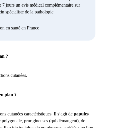
e 7 jours un avis médical complémentaire sur
in spécialiste de la pathologie.
ion en santé en France
lan ?
tions cutanées.
en plan ?
ons cutanées caractéristiques. Il s’agit de
papules
e polygonale, prurigineuses (qui démangent), de
r. Il existe toutefois de nombreuses variétés que l’on