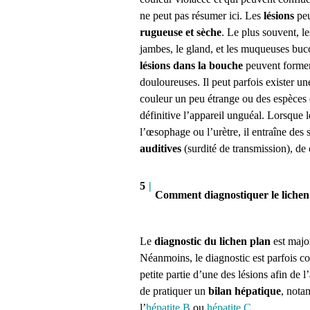
ne peut pas résumer ici. Les
lésions
peu
rugueuse et sèche
. Le plus souvent, le
jambes, le gland, et les muqueuses bucca
lésions dans la bouche
peuvent former 
douloureuses. Il peut parfois exister u
couleur un peu étrange ou des espèces d
définitive l’appareil unguéal. Lorsque l
l’œsophage ou l’urètre, il entraîne des
auditives
(surdité de transmission), de
5
|
Comment diagnostiquer le lichen
Le
diagnostic du lichen plan
est majo
Néanmoins, le diagnostic est parfois c
petite partie d’une des lésions afin de
de pratiquer un
bilan hépatique
, nota
l’
hépatite B
ou
hépatite C
.