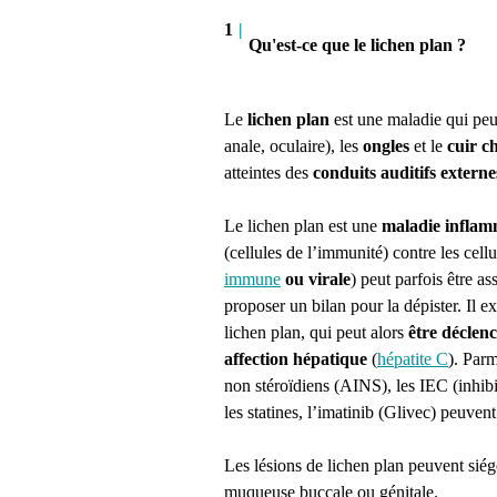
1
|
Qu'est-ce que le lichen plan ?
Le
lichen plan
est une maladie qui peu
anale, oculaire), les
ongles
et le
cuir c
atteintes des
conduits auditifs externe
Le lichen plan est une
maladie infla
(cellules de l’immunité) contre les cel
immune
ou virale
) peut parfois être a
proposer un bilan pour la dépister. Il 
lichen plan, qui peut alors
être déclen
affection hépatique
(
hépatite C
). Parm
non stéroïdiens (AINS), les IEC (inhibi
les statines, l’imatinib (Glivec) peuven
Les lésions de lichen plan peuvent siég
muqueuse buccale ou génitale.