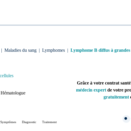
|
Maladies du sang
|
Lymphomes
|
Lymphome B diffus à grandes c
ellules
Grâce à votre contrat santé
médecin expert
de votre pr
, Hématologue
gratuitement
e
Symptômes
Diagnostic
Traitement