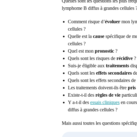
Quelles sont les questions les plus f
lymphome B diffus à grandes cellules 
Comment risque d’
évoluer
mon
ly
cellules
?
Quelle est la
cause
spécifique de 
cellules
?
Quel est mon
pronostic
?
Quels sont les risques de
récidive
?
Suis-je éligible aux
traitements
dis
Quels sont les
effets secondaires
de
Quels sont les effets secondaires d
Les
traitements doivent
-ils être
pris
Existe-
t-il
des
règles de vie
particul
Y a-
t-il
des
essais cliniques
en cours
diffus à grandes cellules
?
Mais aussi toutes les questions spécif