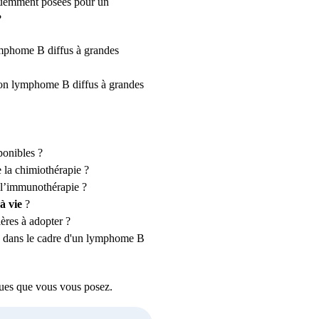
réquemment posées pour
un
?
mphome B diffus à grandes
mon
lymphome B diffus à grandes
ponibles ?
 la chimiothérapie ?
e l’immunothérapie ?
 à vie
?
ières à adopter ?
 dans le cadre d'un
lymphome B
iques que vous vous posez.