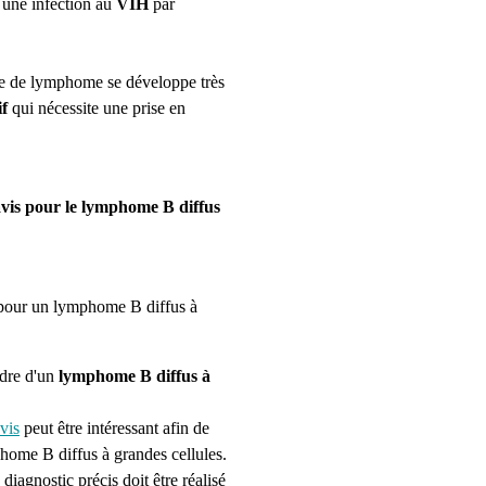
 une infection au
VIH
par
ype de lymphome se développe très
if
qui nécessite une prise en
avis pour le lymphome B diffus
pour un lymphome B diffus à
dre d'un
lymphome B diffus à
vis
peut être intéressant afin de
home B diffus à grandes cellules
.
iagnostic précis doit être réalisé