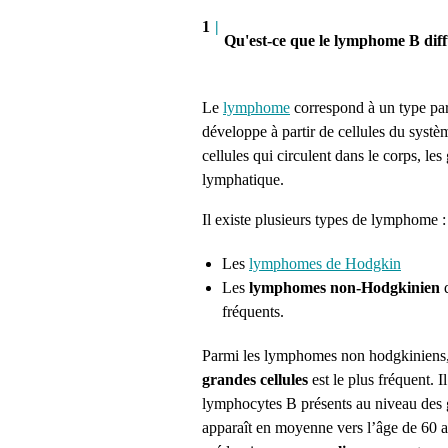
1
|
Qu'est-ce que le lymphome B diffu
Le
lymphome
correspond à un type par
développe à partir de cellules du systè
cellules qui circulent dans le corps, les
lymphatique.
Il existe plusieurs types de lymphome :
Les
lymphomes de
Hodgkin
Les
lymphomes
non-Hodgkinien
q
fréquents.
Parmi les lymphomes non
hodgkiniens
grandes cellules
est le plus fréquent.
Il
lymphocytes B présents au niveau des 
apparaît en moyenne vers l’âge de 60 a