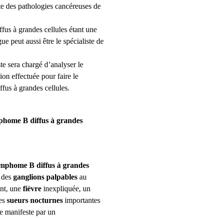
ste des pathologies cancéreuses de
us à grandes cellules
étant une
 peut aussi être le spécialiste de
te sera chargé d’analyser le
ion effectuée pour faire le
fus à grandes cellules
.
phome B diffus à grandes
mphome B diffus à grandes
e des
ganglions palpables
au
ent, une
fièvre
inexpliquée, un
des
sueurs nocturnes
importantes
se manifeste par un