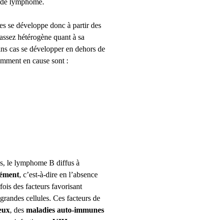
e de lymphome.
les
se développe donc à partir des
e assez hétérogène quant à sa
ains cas se développer en dehors de
emment en cause sont :
as,
le
lymphome B diffus à
ément
, c’est-à-dire en l’absence
fois des facteurs favorisant
grandes cellules
.
Ces facteurs de
ieux
, des
maladies auto-immunes