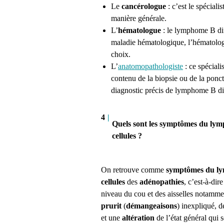
Le
cancérologue
:
c’est le spéciali
manière générale.
L
’
hématologue
:
le
lymphome B diff
maladie hématologique, l’hématologue
choix.
L
’
anatomopathologiste
:
ce spécialis
contenu de la biopsie ou de la ponct
diagnostic précis de
lymphome B dif
4
|
Quels sont les symptômes du lym
cellules ?
On retrouve comme
symptômes du ly
cellules
des
adénopathies
, c’est-à-dir
niveau du cou et des aisselles notamm
prurit
(
démangeaisons
)
inexpliqué, 
et une
altération
de l’état général qui 