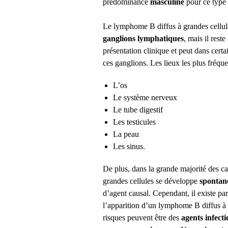
prédominance
masculine
pour ce typ
Le lymphome B diffus à grandes cellu
ganglions lymphatiques
, mais il rest
présentation clinique et peut dans cert
ces ganglions.
Les lieux les plus fréqu
L
’os
Le
système nerveux
Le
tube digestif
Les
testicules
La
peau
Les
sinus
.
De plus, dans la grande majorité des c
grandes cellules
se développe
spontan
d’agent causal.
Cependant, il existe par
l’apparition d’un
lymphome B diffus à 
risques peuvent être des
agents infect