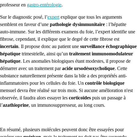
professeur en
gastro-entérologie
.
Sur le diagnostic posé, l’
expert
explique que tous les arguments
semblent en faveur d’une
pathologie dysimmunitaire
: l’hépatite
auto-immune. Sur les différents examens du foie, l’expert identifie une
fibrose, cependant, il explique que le degré de cette fibrose est
incertain
. Il propose donc au patient une
surveillance échographique
hépatique
trimestrielle, ainsi qu’un
traitement immunomodulateur
hépatique
. Les anomalies biologiques étant modestes, il propose de
démarrer avec un traitement par
acide ursodésoxycholique
. Cette
substance naturellement présente dans la bile a des propriétés anti-
inflammatoires pour les cellules du foie. Un
contrôle biologique
mensuel devra être réalisé sur trois mois. Si aucune amélioration n'est
observée, il faudra alors essayer les
corticoïdes
puis un passage à
l’
azathioprine
, un immunosuppresseur, au long cours.
En résumé, plusieurs molécules peuvent donc être essayées pour
espérer une
guérison
, mais le traitement ne doit pas être suspendu.