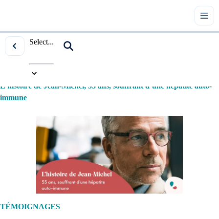
Select...
Accueil
|
Tous les articles
|
Témoignages
|
L’histoire de Jean-Michel, 55 ans, souffrant d’une hépatite auto-
immune
TÉMOIGNAGES