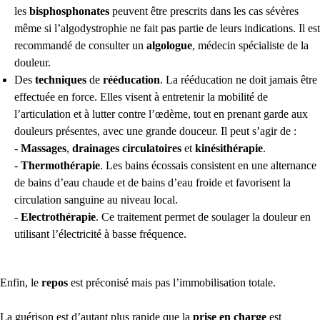
les
bisphosphonates
peuvent être prescrits dans les cas sévères
même si l’algodystrophie ne fait pas partie de leurs indications. Il est
recommandé de consulter un
algologue
, médecin spécialiste de la
douleur.
Des
techniques
de
rééducation
. La rééducation ne doit jamais être
effectuée en force. Elles visent à entretenir la mobilité de
l’articulation et à lutter contre l’œdème, tout en prenant garde aux
douleurs présentes, avec une grande douceur. Il peut s’agir de :
-
Massages
,
drainages circulatoires
et
kinésithérapie
.
-
Thermothérapie
. Les bains écossais consistent en une alternance
de bains d’eau chaude et de bains d’eau froide et favorisent la
circulation sanguine au niveau local.
-
Electrothérapie
. Ce traitement permet de soulager la douleur en
utilisant l’électricité à basse fréquence.
Enfin, le
repos
est préconisé mais pas l’immobilisation totale.
La guérison est d’autant plus rapide que la
prise en charge
est