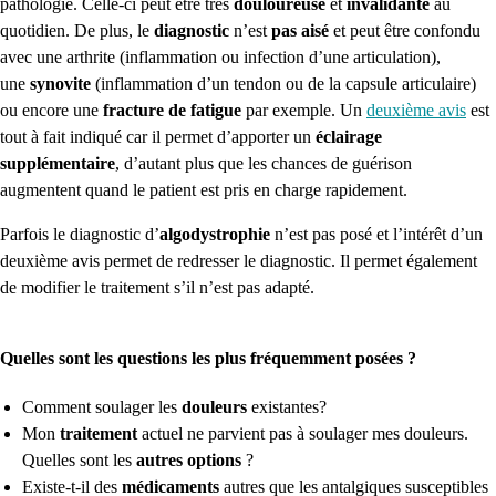
pathologie. Celle-ci peut être très
douloureuse
et
invalidante
au
quotidien. De plus, le
diagnostic
n’est
pas aisé
et peut être confondu
avec une arthrite (inflammation ou infection d’une articulation),
une
synovite
(inflammation d’un tendon ou de la capsule articulaire)
ou encore une
fracture de fatigue
par exemple.
Un
deuxième avis
est
tout à fait indiqué car il permet d’apporter un
éclairage
supplémentaire
, d’autant plus que les chances de guérison
augmentent quand le patient est pris en charge rapidement.
Parfois le diagnostic d’
algodystrophie
n’est pas posé et l’intérêt d’un
deuxième avis permet de redresser le diagnostic. Il permet également
de modifier le traitement s’il n’est pas adapté.
Quelles sont les questions les plus fréquemment posées ?
Comment soulager les
douleurs
existantes?
Mon
traitement
actuel ne parvient pas à soulager mes douleurs.
Quelles sont les
autres options
?
Existe-t-il des
médicaments
autres que les antalgiques susceptibles