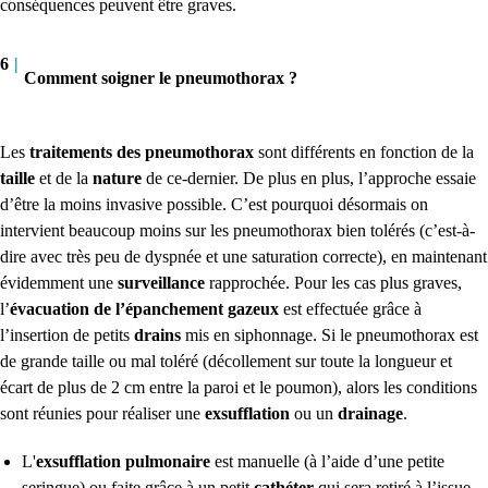
conséquences peuvent être graves.
6
|
Comment soigner le pneumothorax ?
Les
traitements des pneumothorax
sont différents en fonction de la
taille
et de la
nature
de ce-dernier. De plus en plus, l’approche essaie
d’être la moins invasive possible. C’est pourquoi désormais on
intervient beaucoup moins sur les pneumothorax bien tolérés (c’est-à-
dire avec très peu de dyspnée et une saturation correcte), en maintenant
évidemment une
surveillance
rapprochée. Pour les cas plus graves,
l’
évacuation de l’épanchement gazeux
est effectuée grâce à
l’insertion de petits
drains
mis en siphonnage.
Si le pneumothorax est
de grande taille
ou mal toléré
(décollement sur toute la longueur et
écart de plus de 2 cm entre la paroi et le poumon), alors les conditions
sont réunies pour réaliser une
exsufflation
ou un
drainage
.
L'
exsufflation pulmonaire
est manuelle (à l’aide d’une petite
seringue) ou faite grâce à un petit
cathéter
qui sera retiré à l’issue