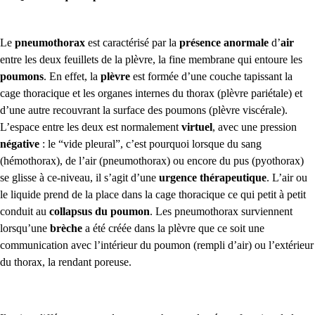
Le
pneumothorax
est caractérisé par la
présence anormale
d’
air
entre les deux feuillets de la plèvre, la
fine membrane
qui entoure les
poumons
. En effet,
la
plèvre
est formée d’une couche tapissant la
cage thoracique
et les organes internes du thorax (plèvre pariétale)
et
d’une autre recouvrant la surface des poumons
(plèvre viscérale)
.
L’espace entre les deux est normalement
virtuel
, avec une pression
négative
: le “vide pleural”, c’est pourquoi lorsque du sang
(hémothorax), de l’air (pneumothorax) ou encore du pus (pyothorax)
se glisse à ce-niveau, il s’agit d’une
urgence thérapeutique
. L’air ou
le liquide prend de la place dans la cage thoracique ce qui petit à petit
conduit au
collapsus du poumon
. Les pneumothorax surviennent
lorsqu’une
brèche
a été créée dans la plèvre que ce soit une
communication avec l’intérieur du poumon (rempli d’air) ou l’extérieur
du thorax, la rendant poreuse.