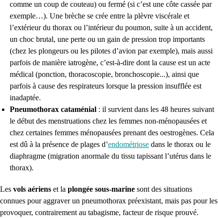
comme un coup de couteau) ou fermé (si c’est une côte cassée par
exemple…). Une brèche se crée entre la plèvre
viscérale
et
l’extérieur du thorax ou l’intérieur du poumon, suite à un accident,
un choc brutal, une perte ou un gain de pression trop importants
(chez les plongeurs ou les pilotes
d’avion
par exemple), mais aussi
parfois de manière iatrogène, c’est-à-dire dont la cause est un acte
médical (ponction, thoracoscopie, bronchoscopie...), ainsi que
parfois à cause des respirateurs lorsque la pression insufflée est
inadaptée.
Pneumothorax cataménial
:
il survient dans les 48 heures suivant
le début des menstruations chez les femmes non-ménopausées et
chez certaines femmes ménopausées prenant des oestrogènes. Cela
est dû à la présence de plages d’
endométriose
dans le thorax
ou le
diaphragme
(migration anormale du tissu tapissant l’utérus dans le
thorax).
Les
vols aériens
et la
plongée
sous-marine
sont des situations
connues pour aggraver un pneumothorax préexistant, mais pas pour les
provoquer, contrairement au tabagisme, facteur de risque prouvé.