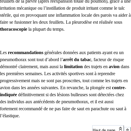
feuillets de la plèvre (après réexpansion totale du poumon), grâce à une
irritation mécanique ou l’instillation de produit irritant comme le talc
stérile
, qui en
provoquant une inflammation locale
des
parois va aider à
faire se
fusionner
les deux feuillets. La pleurodèse est réalisée sous
thoracoscopie
la
plupart du temps.
Les
recommandations
générales données aux patients ayant eu un
pneumothorax sont tout d’abord l’
arrêt du tabac
, facteur de risque
démontré clairement, mais aussi la
limitation
des trajets en
avion
dans
les premières semaines. Les activités sportives sont à reprendre
progressivement mais ne sont pas proscrites, tout comme les trajets en
avion dans les années suivantes. En revanche, la plongée est
contre-
indiquée
définitivement si des lésions bulleuses sont détectées chez
des individus aux antécédents de pneumothorax, et il est aussi
fortement recommandé de ne pas faire de saut en parachute ou saut à
l’élastique.
Haut de page