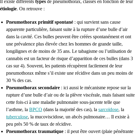
Il existe différents
types
de pneumothorax, classés en fonction de leur
étiologie
. On retrouve :
Pneumothorax primitif spontané
: qui survient sans cause
apparente particulière, faisant suite à la rupture d’une bulle d’air
dans la cavité. Ces bulles peuvent être créées spontanément et ont
une prévalence plus élevée chez les hommes de grande taille,
longilignes et de moins de 35 ans. Le tabagisme
ou l’utilisation de
cannabis
est un facteur de risque d’apparition de ces bulles (dans 3
cas sur 4). Souvent, les patients récupèrent facilement de leur
pneumothorax même s’il existe une récidive dans un peu moins de
30 % des cas.
Pneumothorax secondaire
:
ici aussi le mécanisme repose sur la
rupture d’une bulle d’air
ou de la plèvre viscérale,
mais faisant suite
cette fois-ci à une maladie pulmonaire sous-jacente telle que
l’asthme, la
BPCO
(dans la majorité des cas), la
sarcoïdose
, la
tuberculose
, la mucoviscidose, un abcès pulmonaire… Il existe à
peu près 50 % de taux de récidive.
Pneumothorax traumatique
:
il peut être ouvert (plaie pénétrante