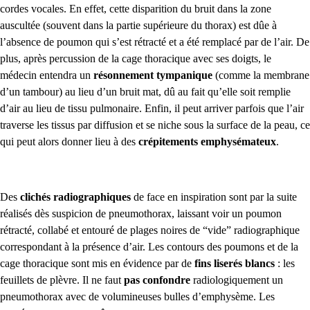
cordes vocales. En effet, cette disparition du bruit dans la zone
auscultée (souvent dans la partie supérieure du thorax) est dûe à
l’absence de poumon qui s’est rétracté et a été remplacé par de l’air. De
plus, après percussion de la cage thoracique avec ses doigts, le
médecin entendra un
résonnement tympanique
(comme la membrane
d’un tambour) au lieu d’un bruit mat, dû au fait qu’elle soit remplie
d’air au lieu de tissu pulmonaire. Enfin, il peut arriver parfois que l’air
traverse les tissus par diffusion et se niche sous la surface de la peau, ce
qui peut alors donner lieu à des
crépitements emphysémateux
.
Des
clichés radiographiques
de face en inspiration sont par la suite
réalisés dès suspicion de pneumothorax, laissant voir un poumon
rétracté, collabé et entouré de plages noires de “vide” radiographique
correspondant à la présence d’air. Les contours des poumons et de la
cage thoracique sont mis en évidence par de
fins liserés blancs
: les
feuillets de plèvre.
Il ne faut
pas confondre
radiologiquement un
pneumothorax avec de volumineuses bulles d’emphysème. Les