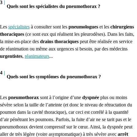
3
|
Quels sont les spécialistes du pneumothorax ?
Les
spécialistes
à consulter sont les
pneumologues
et les
chirurgiens
thoraciques
(ce sont eux qui réalisent les pleurodèses).
Dans les faits,
la mise-en-place des
drains thoraciques
peut être réalisée en service
de réanimation ou même aux urgences si besoin, par des médecins
urgentistes
,
réanimateurs
...
4
|
Quels sont les symptômes du pneumothorax ?
Les
pneumothorax
sont à l’origine d’une
dyspnée
plus ou moins
sévère selon la taille de l’atteinte (et donc le niveau de rétractation du
poumon dans la cavité thoracique), car ceci est corrélé à la quantité
d’air pénétrant les poumons.
Parfois, la fuite d’air ne se tarit pas et le
pneumothorax devient compressif sur le cœur.
Ainsi, la dyspnée peut
aller de très légère (voire asymptomatique) à très sévère avec
arrêt