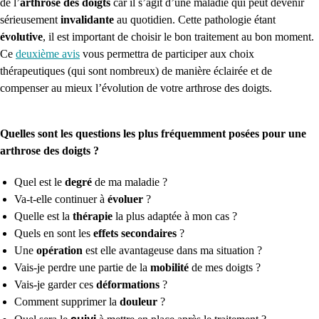
de l’
arthrose des doigts
car il s’agit d’une maladie qui peut devenir
sérieusement
invalidante
au quotidien. Cette pathologie étant
évolutive
, il est important de choisir le bon traitement au bon moment.
Ce
deuxième avis
vous permettra de participer aux choix
thérapeutiques (qui sont nombreux) de manière éclairée et de
compenser au mieux l’évolution de votre arthrose des doigts.
Quelles sont les questions les plus fréquemment posées pour une
arthrose des doigts ?
Quel est le
degré
de ma maladie ?
Va-t-elle continuer à
évoluer
?
Quelle est la
thérapie
la plus adaptée à mon cas ?
Quels en sont les
effets secondaires
?
Une
opération
est elle avantageuse dans ma situation ?
Vais-je perdre une partie de la
mobilité
de mes doigts ?
Vais-je garder ces
déformations
?
Comment supprimer la
douleur
?
suivi