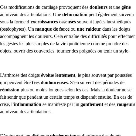
Ces modifications du cartilage provoquent des
douleurs
et une
gêne
au niveau des articulations. Une
déformation
peut également survenir
sous la forme d’
excroissances osseuses
souvent jugées inesthétiques
(ostéophytes).
Un
manque de force
ou
une raideur
dans les doigts
accompagnent les douleurs. Cela entraîne des difficultés pour effectuer
les gestes les plus simples de la vie quotidienne comme prendre des
objets, ouvrir des couvercles, tourner des poignées ou tenir un stylo.
L’arthrose des doigts
évolue lentement
, le plus souvent par poussées
qui peuvent être
très douloureuses
. S’en suivent des périodes de
rémission
plus ou moins longues selon les cas. Mais la douleur ne se
fait sentir que pendant un certain temps et disparaît ensuite.
En cas de
crise, l’
inflammation
se manifeste
par un
gonflement
et des
rougeurs
au niveau des articulations.
D’autre part, on distingue
plusieurs types
d’arthrose des doigts.