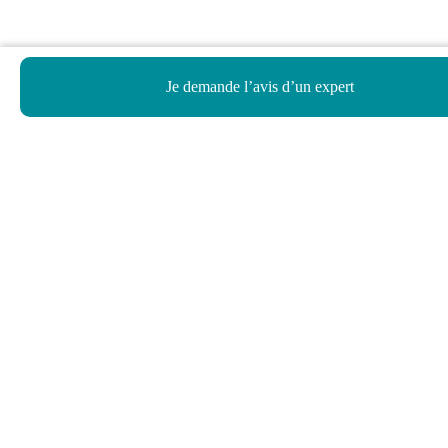
Je demande l’avis d’un expert
Haut de page
Besoin d’aide ?
Notre assistant virtuel répond à vos questions.
Je pose une question