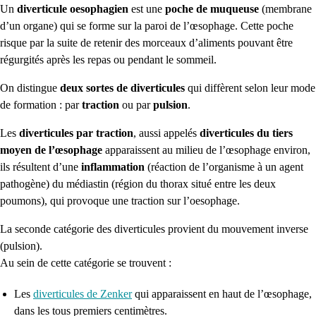
Un
diverticule oesophagien
est une
poche de muqueuse
(membrane
d’un organe)
qui se forme sur la paroi de l’œsophage.
Cette poche
risque par la suite de retenir des morceaux d’aliments pouvant être
régurgités après les repas ou pendant le sommeil.
On distingue
deux sortes de diverticules
qui diffèrent selon leur mode
de formation :
par
traction
ou par
pulsion
.
Les
diverticules par traction
, aussi appelés
diverticules du tiers
moyen de l’œsophage
apparaissent au milieu de l’œsophage environ,
ils résultent d’une
inflammation
(réaction de l’organisme à un agent
pathogène)
du médiastin
(région du thorax situé entre les deux
poumons),
qui provoque une traction sur l’
oesophage
.
La seconde catégorie des diverticules provient du mouvement inverse
(pulsion)
.
Au sein de cette catégorie se trouvent :
Les
diverticules de
Zenker
qui apparaissent en haut de l’œsophage,
dans les tous premiers centimètres.