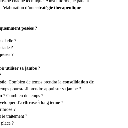
ntes
de chaque technique. Ainsi informé, le patient
à l’élaboration d’une
stratégie thérapeutique
fréquemment posées ?
 maladie ?
 stade ?
pérer
?
oir
utiliser sa jambe
?
?
stie
. Combien de temps prendra la
consolidation de
emps pourra-t-il prendre appui sur sa jambe ?
on
? Combien de temps ?
velopper d’
arthrose
à long terme ?
arthrose ?
 le traitement ?
 place ?