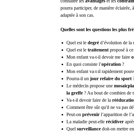
connaître les
avantages
et les
contrai
pourra participer, de manière éclairée, 
adaptée à son cas.
Quelles sont les questions les plus 
Quel est le
degré
d’évolution de la
Quel est le
traitement
proposé à ce
Mon enfant va-t-il devoir me faire
o
En quoi consiste l’
opération
?
Mon enfant va-t-il rapidement pouv
Pourra-il un
jour refaire du sport
Le médecin propose une
mosaicpla
la greffe
? Au bout de combien de t
Va-t-il devoir faire de la
rééducati
Comment être sûr qu'il ne va pas dé
Peut-on
prévenir
l’apparition de l’
La maladie peut-elle
récidiver
après
Quel
surveillance
doit-on mettre en