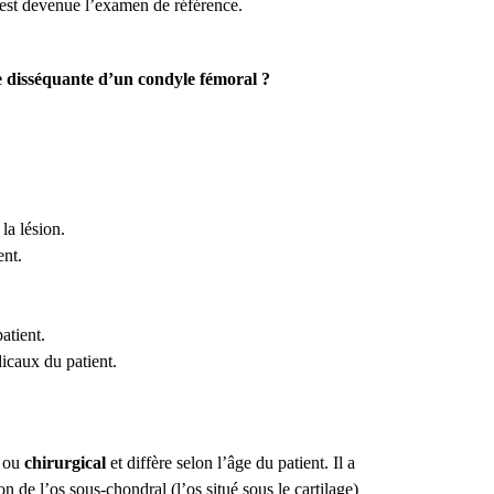
est devenue l’examen de référence.
 disséquante d’un condyle fémoral ?
la lésion.
ent.
atient.
icaux du patient.
e
ou
chirurgical
et diffère selon l’âge du patient. Il a
on de l’os sous-chondral (l’os situé sous le cartilage)