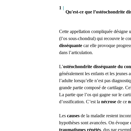
1
|
Qu'est-ce que l’ostéochondrite d
Cette appellation compliquée désigne
(l’os sous-chondral) qui recouvre le co
disséquante
car elle provoque progre
dans l’articulation.
L’
ostéochondrite disséquante du co
généralement les enfants et les jeunes a
l’adulte lorsqu’elle n’est pas diagnosti
grande partie composé de cartilage. Celu
La partie que l’os qui gagne sur le cart
d’ossification. C’est la
nécrose
de ce
n
Les
causes
de la maladie restent inconn
hypothèses sont avancées. On évoque 
traumatismes répétés
, dus par exemp