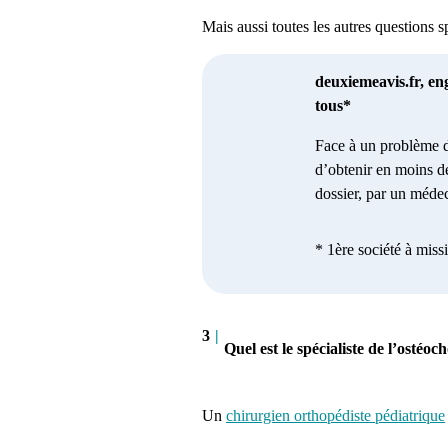
Mais aussi toutes les autres questions 
deuxiemeavis.fr, en
tous*
Face à un problème d
d’obtenir en moins d
dossier, par un médec
* 1ère société à miss
3
|
Quel est le spécialiste de l’osté
Un
chirurgien orthopédiste pédiatrique