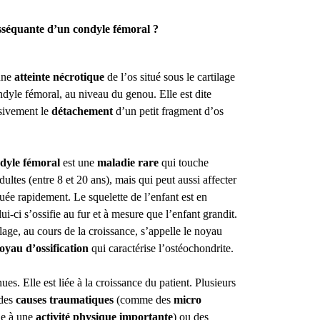
isséquante d’un condyle fémoral ?
 une
atteinte nécrotique
de l’os situé sous le cartilage
ndyle fémoral, au niveau du genou. Elle est dite
ssivement le
détachement
d’un petit fragment d’os
ndyle fémoral
est une
maladie rare
qui touche
dultes (entre 8 et 20 ans), mais qui peut aussi affecter
quée rapidement. Le squelette de l’enfant est en
i-ci s’ossifie au fur et à mesure que l’enfant grandit.
ilage, au cours de la croissance, s’appelle le noyau
oyau d’ossification
qui caractérise l’ostéochondrite.
ues. Elle est liée à la croissance du patient. Plusieurs
des
causes traumatiques
(comme des
micro
le à une
activité physique importante
) ou des