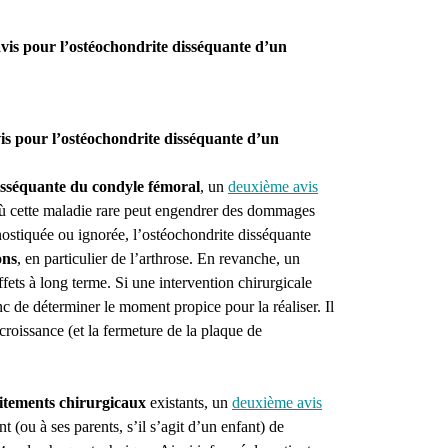
avis pour l’ostéochondrite disséquante d’un
 pour l’ostéochondrite disséquante d’un
isséquante du condyle fémoral
, un
deuxième avis
 où cette maladie rare peut engendrer des dommages
gnostiquée ou ignorée, l’ostéochondrite disséquante
ons
, en particulier de l’arthrose. En revanche, un
ffets à long terme. Si une intervention chirurgicale
nc de déterminer le moment propice pour la réaliser. Il
a croissance (et la fermeture de la plaque de
itements chirurgicaux
existants, un
deuxième avis
nt (ou à ses parents, s’il s’agit d’un enfant) de