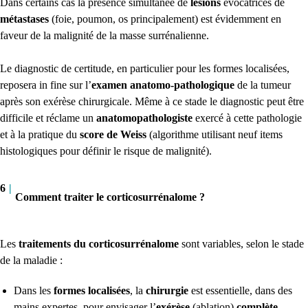
Dans certains cas la présence simultanée de
lésions
évocatrices de
métastases
(foie, poumon, os principalement) est évidemment en
faveur de la malignité de la masse surrénalienne.
Le diagnostic de certitude, en particulier pour les formes localisées,
reposera in fine sur l’
examen anatomo-pathologique
de la tumeur
après son exérèse chirurgicale. Même à ce stade le diagnostic peut être
difficile et réclame un
anatomopathologiste
exercé à cette pathologie
et à la pratique du
score de Weiss
(algorithme utilisant neuf items
histologiques pour définir le risque de malignité).
6
|
Comment traiter le corticosurrénalome ?
Les
traitements du corticosurrénalome
sont variables, selon le stade
de la maladie :
Dans les
formes localisées
, la
chirurgie
est essentielle, dans des
mains expertes, pour envisager l’
exérèse
(ablation)
complète