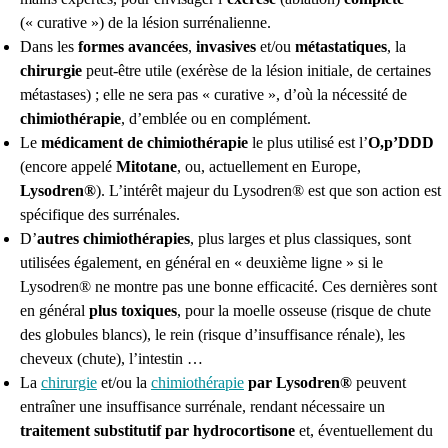
(« curative ») de la lésion surrénalienne.
Dans les
formes avancées
,
invasives
et/ou
métastatiques
, la
chirurgie
peut-être utile (exérèse de la lésion initiale, de certaines
métastases) ; elle ne sera pas « curative », d’où la nécessité de
chimiothérapie
, d’emblée ou en complément.
Le
médicament de chimiothérapie
le plus utilisé est l’
O,p’DDD
(encore appelé
Mitotane
, ou, actuellement en Europe,
Lysodren®
). L’intérêt majeur du Lysodren® est que son action est
spécifique des surrénales.
D’
autres chimiothérapies
, plus larges et plus classiques, sont
utilisées également, en général en « deuxième ligne » si le
Lysodren® ne montre pas une bonne efficacité. Ces dernières sont
en général
plus toxiques
, pour la moelle osseuse (risque de chute
des globules blancs), le rein (risque d’insuffisance rénale), les
cheveux (chute), l’intestin …
La
chirurgie
et/ou la
chimiothérapie
par Lysodren®
peuvent
entraîner une insuffisance surrénale, rendant nécessaire un
traitement substitutif par hydrocortisone
et, éventuellement du