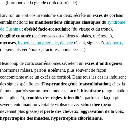
(hormone de la glande corticosurrénale) :
Environ un corticosurrénalome sur deux sécrète un
excès de cortisol
,
entraînant donc les
manifestations cliniques classiques
du
syndrome
de Cushing
:
obésité facio-tronculaire
(du visage et du tronc),
fragilité cutanée
(ecchymoses ou « bleus », plaies, ulcères…),
mycoses
,
hypertension artérielle
,
diabète
récent, signes d’
ostéoporose
(tassements vertébraux, fractures spontanées…).
Beaucoup de corticosurrénalomes sécrètent un
excès d’androgènes
(hormones mâles), parfois isolément, plus souvent de façon
concomitante avec un excès de cortisol. Dans tous les cas ils induisent
des signes spécifiques d’
hyperandrogénie
(
masculinisation
) chez la
femme : parfois sur un mode modeste,
acné
,
hirsutisme
(augmentation
de la pilosité),
troubles des règles
,
infertilité
; parfois de façon plus
sévère, entraînant un véritable virilisme avec
séborrhée
(peau
devenant plus grasse) et
perte des cheveux
,
aggravation de la voix
,
hypertrophie des muscles
,
hypertrophie clitoridienne
.