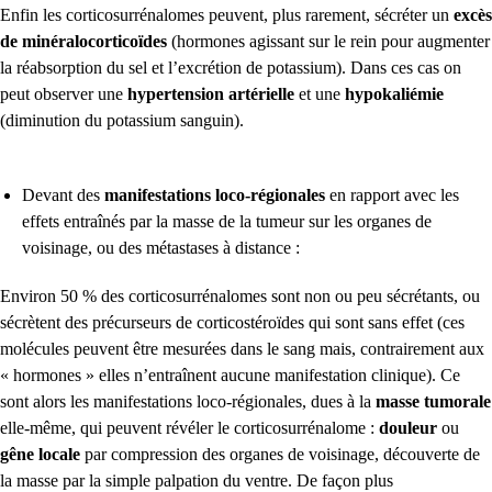
Enfin les corticosurrénalomes peuvent, plus rarement, sécréter un
excès
de minéralocorticoïdes
(hormones agissant sur le rein pour augmenter
la réabsorption du sel et l’excrétion de potassium). Dans ces cas on
peut observer une
hypertension artérielle
et une
hypokaliémie
(diminution du potassium sanguin).
Devant des
manifestations loco-régionales
en rapport avec les
effets entraînés par la masse de la tumeur sur les organes de
voisinage, ou des métastases à distance :
Environ 50 % des corticosurrénalomes sont non ou peu sécrétants, ou
sécrètent des précurseurs de corticostéroïdes qui sont sans effet (ces
molécules peuvent être mesurées dans le sang mais, contrairement aux
« hormones » elles n’entraînent aucune manifestation clinique). Ce
sont alors les manifestations loco-régionales, dues à la
masse tumorale
elle-même, qui peuvent révéler le corticosurrénalome :
douleur
ou
gêne locale
par compression des organes de voisinage, découverte de
la masse par la simple palpation du ventre. De façon plus