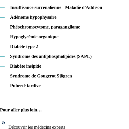
—
Insuffisance surrénalienne - Maladie d'Addison
—
Adénome hypophysaire
—
Phéochromocytome, paragangliome
—
Hypoglycémie organique
—
Diabète type 2
—
Syndrome des antiphospholipides (SAPL)
—
Diabète insipide
—
Syndrome de Gougerot Sjögren
—
Puberté tardive
Pour aller plus loin…
Découvrir les médecins experts