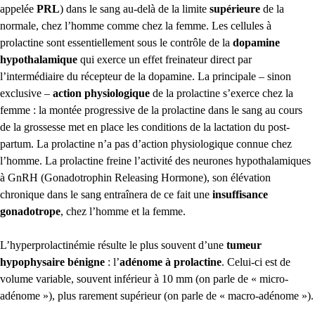
appelée
PRL
) dans le sang au-delà de la limite
supérieure
de la
normale, chez l’homme comme chez la femme. Les cellules à
prolactine sont essentiellement sous le contrôle de la
dopamine
hypothalamique
qui exerce un effet freinateur direct par
l’intermédiaire du récepteur de la dopamine. La principale – sinon
exclusive –
action physiologique
de la prolactine s’exerce chez la
femme : la montée progressive de la prolactine dans le sang au cours
de la grossesse met en place les conditions de la lactation du post-
partum. La prolactine n’a pas d’action physiologique connue chez
l’homme. La prolactine freine l’activité des neurones hypothalamiques
à GnRH (Gonadotrophin Releasing Hormone), son élévation
chronique dans le sang entraînera de ce fait une
insuffisance
gonadotrope
, chez l’homme et la femme.
L’hyperprolactinémie résulte le plus souvent d’une
tumeur
hypophysaire bénigne
: l’
adénome à prolactine
. Celui-ci est de
volume variable, souvent inférieur à 10 mm (on parle de « micro-
adénome »), plus rarement supérieur (on parle de « macro-adénome »).