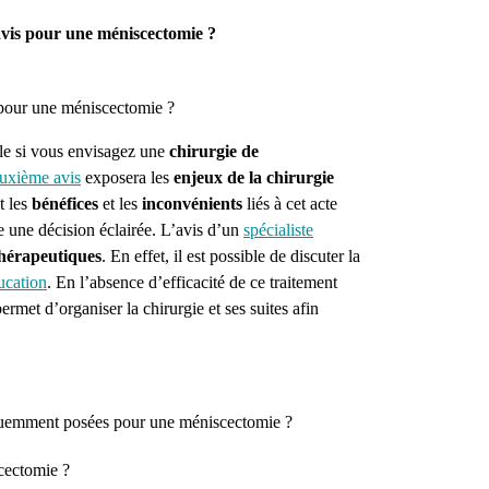
 avis pour une méniscectomie ?
pour une méniscectomie ?
ile si vous envisagez une
chirurgie de
uxième avis
exposera les
enjeux de la chirurgie
t les
bénéfices
et les
inconvénients
liés à cet acte
e une décision éclairée.
L’avis d’un
spécialiste
thérapeutiques
. En effet, il est possible de discuter la
ucation
.
En l’absence d’efficacité de ce traitement
ermet d’organiser la chirurgie et ses suites afin
réquemment posées pour une
méniscectomie
?
cectomie ?