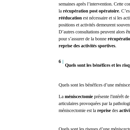
semaines après l’intervention. Cette c
la
récupération post opératoire
. C’es
rééducation
est nécessaire et si les act
positions et activités demeurent souven
D’autres consultations peuvent alors êt
pour s’assurer de la bonne
récupérati
reprise des activités sportives
.
6
|
Quels sont les bénéfices et les ri
Quels sont les bénéfices d’une ménisc
La
méniscectomie
présente l'intérêt
de
articulaires provoquées par la patholog
méniscectomie est la
reprise
des
activi
Quels sont les risques d’une
méniscec