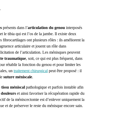
?
es
présents dans l’
articulation du genou
interposés
et le tibia qui est l’os de la jambe. Il existe deux
s fibrocartilages ont plusieurs rôles : ils améliorent la
gruence articulaire et jouent un rôle dans
icitation de l’articulation.
Les ménisques peuvent
xte traumatique
, soit, ce qui est plus fréquent, dans
our rétablir la fonction du genou et pour limiter les
cales, un
traitement chirurgical
peut être proposé : il
de
suture méniscale
.
e tissu méniscal
pathologique et parfois instable afin
s douleurs
et ainsi favoriser la récupération rapide du
ctif de la méniscectomie est d’enlever uniquement la
e et de préserver le reste du ménisque encore sain.