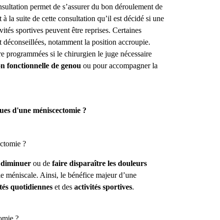
onsultation permet de s’assurer du bon déroulement de
t à la suite de cette consultation qu’il est décidé si une
ivités sportives peuvent être reprises.
Certaines
t déconseillées, notamment la position accroupie.
re programmées si le chirurgien le juge nécessaire
on fonctionnelle de genou
ou pour accompagner la
sques d'une méniscectomie ?
ectomie ?
diminuer
ou de
faire disparaître les douleurs
ie méniscale. Ainsi, le bénéfice majeur d’une
tés quotidiennes
et des
activités sportives
.
tomie
?