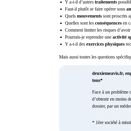
Y a-t-il d’autres
traitements
possibl
Faut-il plutôt se faire opérer sous
an
Quels
mouvements
sont proscrits 
Quelles sont les
conséquences
en ca
Comment limiter les risques d’avoi
Pourrais-je reprendre une
activité s
Y a-t-il des
exercices physiques
rec
Mais aussi toutes les questions spécif
deuxiemeavis.fr, en
tous*
Face à un problème d
d’obtenir en moins d
dossier, par un médec
* 1ère société à miss