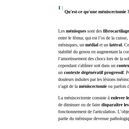
1
|
Qu'est-ce qu'une méniscectomie 
Les
ménisques
sont des
fibrocartilag
entre le fémur, qui est l’os de la cuisse, 
ménisques, un
médial
et un
latéral
.
Ce
stabilité du genou en augmentant la con
l’amortissement des chocs lors de la soll
cependant s'abîmer soit dans un
conte
un
contexte dégénératif progressif
. P
douleurs induites par les lésions ménis
s’agit de la
méniscectomie
ou parfois 
La méniscectomie consiste à
enlever l
de diminuer ou de faire
disparaître le
fonctionnement de l'articulation.
L’obje
partie du ménisque devenue pathologiqu