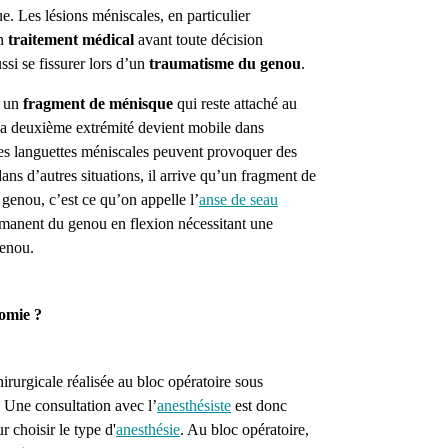
. Les lésions méniscales, en particulier
un
traitement médical
avant toute décision
si se fissurer lors d’un
traumatisme
du genou
.
s un
fragment de ménisque
qui reste attaché au
la deuxième extrémité devient mobile dans
es languettes méniscales peuvent provoquer des
ns d’autres situations, il arrive qu’un fragment de
 genou, c’est ce qu’on appelle l’
anse de seau
anent du genou en flexion nécessitant une
genou.
omie ?
irurgicale réalisée au bloc opératoire sous
.
Une consultation avec l’
anesthésiste
est donc
 choisir le type d'
anesthésie
.
Au bloc opératoire,