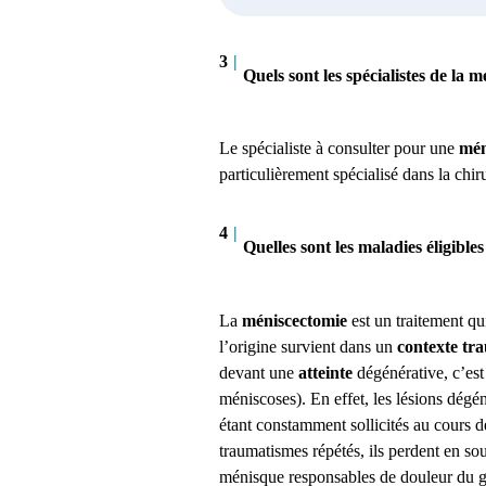
3
|
Quels sont les spécialistes de la 
Le spécialiste à consulter pour une
mén
particulièrement spécialisé dans la chi
4
|
Quelles sont les maladies éligible
La
méniscectomie
est un traitement qu
l’origine survient dans un
contexte tr
devant
une
atteinte
dégénérative, c’est 
méniscoses).
En effet, les lésions dégé
étant constamment sollicités au cours de
traumatismes répétés, ils perdent en soup
ménisque responsables de douleur du ge