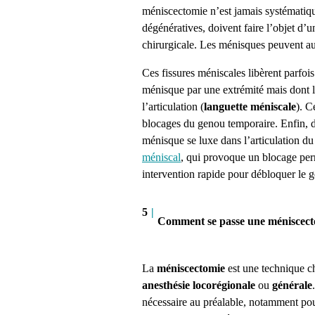
méniscectomie n’est jamais systématique
dégénératives, doivent faire l’objet d’
chirurgicale.
Les ménisques peuvent aus
Ces fissures méniscales libèrent parfoi
ménisque par une extrémité mais dont 
l’articulation (
languette méniscale
). C
blocages du genou temporaire. Enfin, da
ménisque se luxe dans l’articulation du
méniscal
,
qui provoque un blocage perm
intervention rapide pour débloquer le 
5
|
Comment se passe une méniscect
La
méniscectomie
est une technique ch
anesthésie
locorégionale
ou
générale
nécessaire au préalable, notamment pour