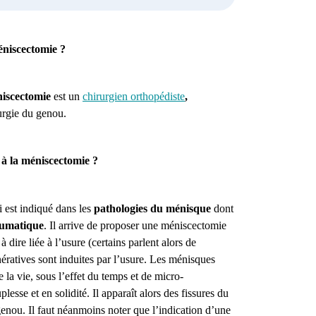
méniscectomie ?
iscectomie
est un
c
hirurgien orthopédiste
,
rurgie du genou
.
s à la méniscectomie ?
i est indiqué dans les
pathologies du ménisque
dont
aumatique
.
Il arrive de proposer une méniscectomie
à dire liée à l’usure (certains parlent alors de
nératives sont induites par l’usure. Les ménisques
 la vie, sous l’effet du temps et de micro-
lesse et en solidité. Il apparaît alors des fissures du
nou. Il faut néanmoins noter que l’indication d’une