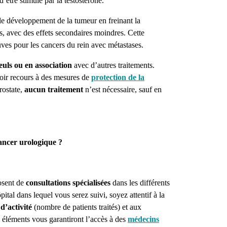
d’être stimulé par la testostérone.
 le développement de la tumeur en freinant la
s, avec des effets secondaires moindres.
Cette
uves pour les cancers du rein avec métastases.
euls ou en association
avec d’autres traitements.
oir recours à des mesures de
protection de la
rostate,
aucun traitement
n’est nécessaire, sauf en
ancer urologique ?
osent de
consultations spécialisées
dans les différents
ital dans lequel vous serez suivi, soyez attentif à la
d’activité
(nombre de patients traités) et aux
 éléments vous garantiront l’accès à des
médecins