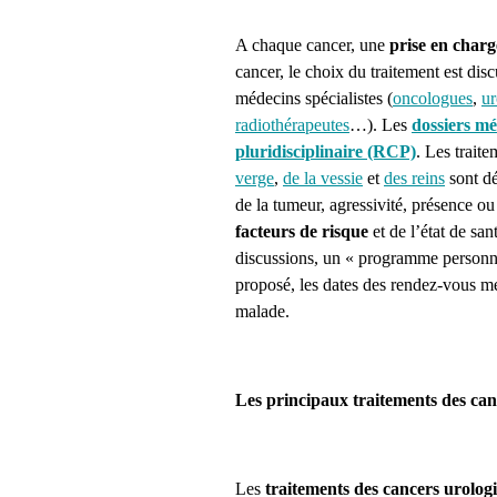
A chaque cancer, une
prise en charg
cancer, le choix du traitement est dis
médecins spécialistes (
oncologues
,
ur
radiothérapeutes
…). Les
dossiers m
pluridisciplinaire (RCP)
. Les trait
verge
,
de la vessie
et
des reins
sont dé
de la tumeur, agressivité, présence o
facteurs de risque
et de l’état de sa
discussions, un « programme personna
proposé, les dates des rendez-vous mé
malade.
Les principaux traitements des can
Les
traitements des cancers urolog