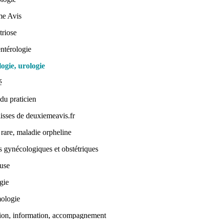
e Avis
riose
ntérologie
ogie, urologie
é
du praticien
isses de deuxiemeavis.fr
rare, maladie orpheline
 gynécologiques et obstétriques
use
gie
ologie
tion, information, accompagnement