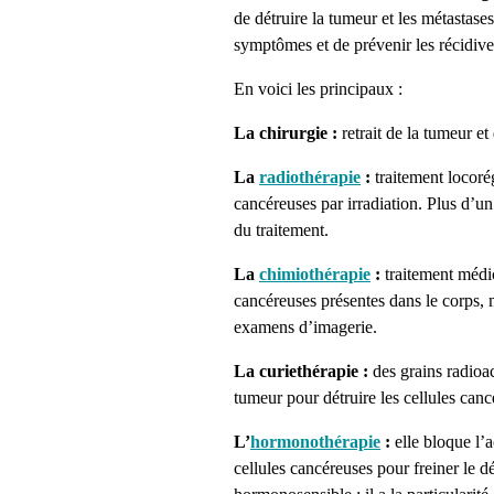
de détruire la tumeur et les métastases
symptômes et de prévenir les récidiv
En voici les principaux :
La chirurgie :
retrait de la tumeur et
La
radiothérapie
:
traitement locorég
cancéreuses par irradiation. Plus d’un
du traitement.
La
chimiothérapie
:
traitement médic
cancéreuses présentes dans le corps, m
examens d’imagerie.
La curiethérapie :
des grains radioac
tumeur pour détruire les cellules canc
L’
hormonothérapie
:
elle bloque l’
cellules cancéreuses pour freiner le 