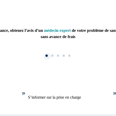
ance, obtenez l’avis d’un
médecin expert
de votre problème de san
sans avance de frais
1. Inscription
Créez un compte et récup
S’informer sur la prise en charge
parallèle