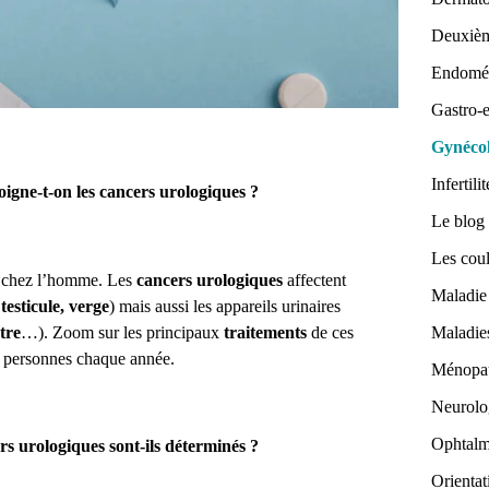
Deuxièm
Endomét
Gastro-e
Gynécol
Infertilit
igne-t-on les cancers urologiques ?
Le blog 
Les coul
ts chez l’homme. Les
cancers urologiques
affectent
Maladie 
 testicule, verge
) mais aussi les appareils urinaires
ètre
…). Zoom sur les principaux
traitements
de ces
Maladies
 personnes chaque année.
Ménopa
Neurolo
Ophtalm
s urologiques sont-ils déterminés ?
Orienta