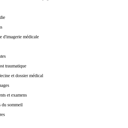
die
us
e d'imagerie médicale
stes
ost traumatique
cine et dossier médical
nages
ents et examens
s du sommeil
res