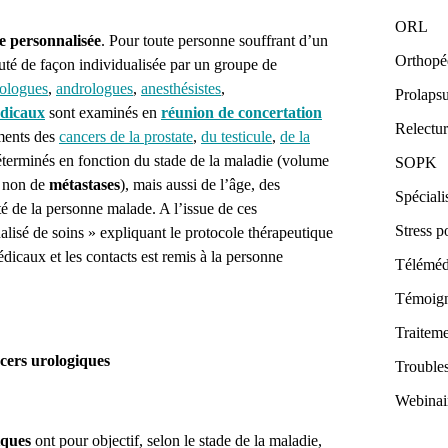
ORL
e personnalisée
. Pour toute personne souffrant d’un
Orthopé
cuté de façon individualisée par un groupe de
ologues
,
andrologues
,
anesthésistes
,
Prolaps
édicaux
sont examinés en
réunion de concertation
Relectur
ements des
cancers de la prostate
,
du testicule
,
de la
terminés en fonction du stade de la maladie (volume
SOPK
u non de
métastases
), mais aussi de l’âge, des
Spéciali
nté de la personne malade. A l’issue de ces
Stress p
lisé de soins » expliquant le protocole thérapeutique
dicaux et les contacts est remis à la personne
Téléméde
Témoig
Traitem
cers urologiques
Trouble
Webinai
iques
ont pour objectif, selon le stade de la maladie,