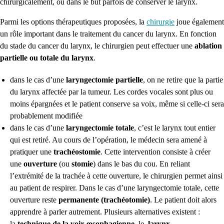
chirurgicalement, ou dans le but parfois de conserver le larynx.
P
armi les options thérapeutiques proposées, la
chirurgie
joue également
un rôle important dans le traitement du cancer du larynx. En fonction
du stade du cancer du larynx, le chirurgien peut effectuer une
ablation
partielle ou totale du larynx
.
dans le cas d’une
laryngectomie partielle
, on ne retire que la partie
du larynx affectée par la tumeur. Les cordes vocales sont plus ou
moins épargnées et le patient conserve sa voix, même si celle-ci sera
probablement modifiée
dans le cas d’une
laryngectomie totale
, c’est le larynx tout entier
qui est retiré. Au cours de l’opération, le médecin sera amené à
pratiquer une
trachéostomie
. Cette intervention consiste à créer
une
ouverture
(ou
stomie
) dans le bas du cou. En reliant
l’extrémité de la trachée à cette ouverture, le chirurgien permet ainsi
au patient de respirer. Dans le cas d’une laryngectomie totale, cette
ouverture reste
permanente (trachéotomie)
. Le patient doit alors
apprendre à parler autrement. Plusieurs alternatives existent :
la
technique de la voix œsophagienne
, le
larynx