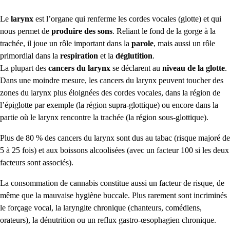
Le
larynx
est l’organe qui renferme les cordes vocales (glotte) et qui
nous permet de
produire des sons
. Reliant le fond de la gorge à la
trachée, il joue un rôle important dans la
parole
, mais aussi un rôle
primordial dans la
respiration
et la
déglutition
.
La plupart des
cancers du larynx
se déclarent au
niveau de la glotte
.
Dans une moindre mesu
re, les cancers du larynx peuvent toucher des
zones du larynx plus éloignées des cordes vocales, dans la région de
l’épiglotte par exemple (la région supra-glottique) ou encore dans la
partie où le larynx rencontre la trachée (la région sous-glottique).
Plus de 80 % des cancers du larynx sont dus au tabac (risque majoré de
5 à 25 fois) et aux boissons alcoolisées (avec un facteur 100 si les deux
facteurs sont associés).
La consommation de cannabis constitue aussi un facteur de risque, de
même que la mauvaise hygiène buccale. Plus rarement sont incriminés
le forçage vocal, la laryngite chronique (chanteurs, comédiens,
orateurs), la dénutrition ou un reflux gastro-œsophagien chronique.