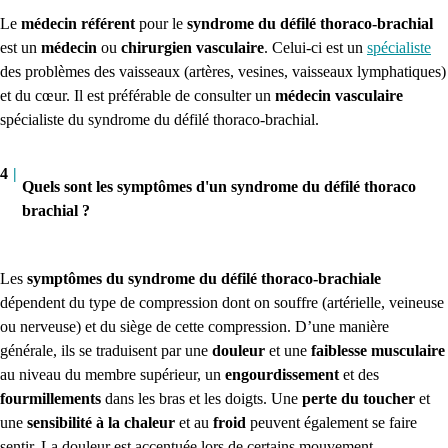
Le
médecin référent
pour le
syndrome du défilé thoraco-brachial
est un
médecin
ou
chirurgien vasculaire
.
Celui-ci est un
spécialiste
des problèmes des vaisseaux (artères, vesines, vaisseaux lymphatiques)
et du cœur. Il est préférable de consulter un
médecin vasculaire
spécialiste du syndrome du défilé thoraco-brachial.
4
|
Quels sont les symptômes d'un syndrome du défilé thoraco
brachial ?
Les
symptômes du syndrome du défilé thoraco-brachiale
dépendent du type de compression dont on souffre (artérielle, veineuse
ou nerveuse) et du siège de cette compression. D’une manière
générale, ils se traduisent par une
douleur
et une
faiblesse musculaire
au niveau du membre supérieur, un
engourdissement
et des
fourmillements
dans les bras et les doigts. Une
perte du toucher
et
une
sensibilité à la chaleur
et au
froid
peuvent également se faire
sentir. La douleur est accentuée lors de certains mouvement,