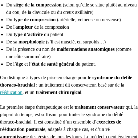
Du
siège de la compression
(selon qu’elle se situe plutôt au niveau
du cou, de la clavicule ou du creux axilliaire)
Du
type de compression
(artérielle, veineuse ou nerveuse)
De l'
ampleur
de la compression
Du
type d’activité
du patient
De sa
morphologie
(s’il est musclé, en surpoids…)
De la présence ou non de
malformations anatomiques
(comme
une côte surnuméraire)
De l’
âge
et l’
état de santé général
du patient.
On distingue 2 types de prise en charge pour le
syndrome du défilé
thoraco-brachial
: un traitement dit conservateur, basé sur de la
rééducation
, et un
traitement chirurgical
.
La première étape thérapeutique est le
traitement conservateur
qui, la
plupart du temps, est suffisant pour traiter le syndrome du défilé
thoraco-brachial. Il est constitué d’un ensemble d’
exercices de
rééducation posturale
, adaptés à chaque cas, et d’un
ré-
apprentissage
des gestes de tous les jours. Le médecin peut également