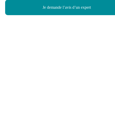
Je demande l’avis d’un expert
Haut de page
Besoin d’aide ?
Notre assistant virtuel répond à vos questions.
Je pose une question
Vous n’avez pas obtenu de réponse ?